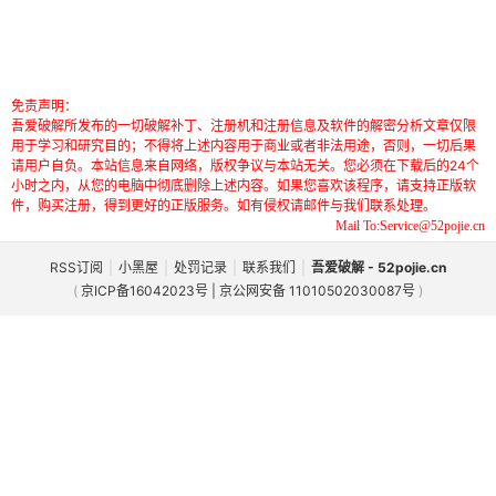
免责声明：
吾爱破解所发布的一切破解补丁、注册机和注册信息及软件的解密分析文章仅限
用于学习和研究目的；不得将上述内容用于商业或者非法用途，否则，一切后果
请用户自负。本站信息来自网络，版权争议与本站无关。您必须在下载后的24个
小时之内，从您的电脑中彻底删除上述内容。如果您喜欢该程序，请支持正版软
件，购买注册，得到更好的正版服务。如有侵权请邮件与我们联系处理。
Mail To:Service@52pojie.cn
RSS订阅
|
小黑屋
|
处罚记录
|
联系我们
|
吾爱破解 - 52pojie.cn
(
京ICP备16042023号 | 京公网安备 11010502030087号
)