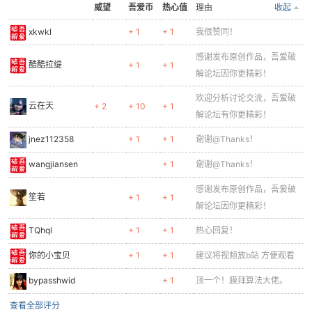
威望
吾爱币
热心值
理由
收起
xkwkl
+ 1
+ 1
我很赞同！
感谢发布原创作品，吾爱破
酷酷拉缇
+ 1
+ 1
解论坛因你更精彩！
-
欢迎分析讨论交流，吾爱破
云在天
+ 2
+ 10
+ 1
解论坛有你更精彩！
jnez112358
+ 1
+ 1
谢谢@Thanks！
wangjiansen
+ 1
谢谢@Thanks！
感谢发布原创作品，吾爱破
笙若
+ 1
+ 1
解论坛因你更精彩！
TQhql
+ 1
+ 1
热心回复！
52
你的小宝贝
+ 1
+ 1
建议将视频放b站 方便观看
bypasshwid
+ 1
顶一个！膜拜算法大佬。
查看全部评分