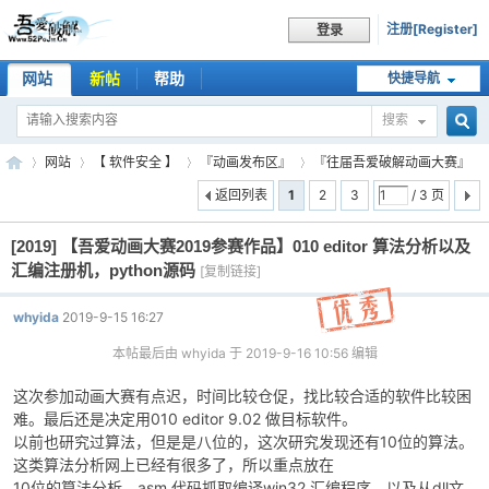
注册[Register]
登录
网站
新帖
帮助
快捷导航
搜索
搜
网站
【 软件安全 】
『动画发布区』
『往届吾爱破解动画大赛』
返回列表
1
2
3
/ 3 页
[2019]
【吾爱动画大赛2019参赛作品】010 editor 算法分析以及
索
吾
»
›
›
›
汇编注册机，python源码
[复制链接]
whyida
2019-9-15 16:27
本帖最后由 whyida 于 2019-9-16 10:56 编辑
这次参加动画大赛有点迟，时间比较仓促，找比较合适的软件比较困
难。最后还是决定用010 editor 9.02 做目标软件。
以前也研究过算法，但是是八位的，这次研究发现还有10位的算法。
这类算法分析网上已经有很多了，所以重点放在
爱
10位的算法分析，asm 代码抓取编译win32 汇编程序，以及从dll文