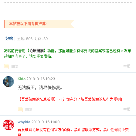
本帖被以下淘专辑推荐:
po
·
好帖
|
主题: 596, 订阅: 89
发帖前要善用
【
论坛搜索
】
功能，那里可能会有你要找的答案或者已经有人发布
过相同内容了，请勿重复发帖。
回复
举报
Kido
2019-9-16 10:23
无法解压，请尽快修复。
jie.
【吾爱破解论坛总版规】 - [让你充分了解吾爱破解论坛行为规则]
回复
举报
whyida
2019-9-16 11:00
吾爱破解论坛没有任何官方QQ群，禁止留联系方式，禁止任何商业交
易。