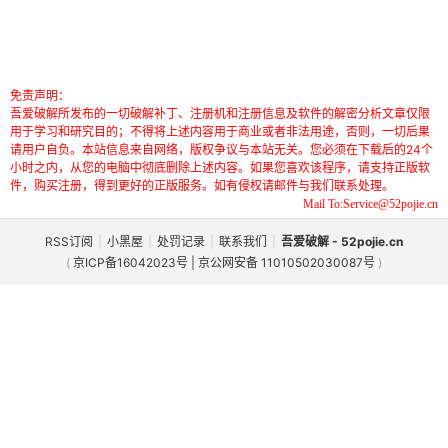
免责声明：
吾爱破解所发布的一切破解补丁、注册机和注册信息及软件的解密分析文章仅限
用于学习和研究目的；不得将上述内容用于商业或者非法用途，否则，一切后果
请用户自负。本站信息来自网络，版权争议与本站无关。您必须在下载后的24个
小时之内，从您的电脑中彻底删除上述内容。如果您喜欢该程序，请支持正版软
件，购买注册，得到更好的正版服务。如有侵权请邮件与我们联系处理。
Mail To:Service@52pojie.cn
RSS订阅
|
小黑屋
|
处罚记录
|
联系我们
|
吾爱破解 - 52pojie.cn
(
京ICP备16042023号 | 京公网安备 11010502030087号
)