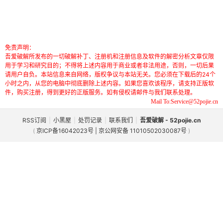
免责声明：
吾爱破解所发布的一切破解补丁、注册机和注册信息及软件的解密分析文章仅限
用于学习和研究目的；不得将上述内容用于商业或者非法用途，否则，一切后果
请用户自负。本站信息来自网络，版权争议与本站无关。您必须在下载后的24个
小时之内，从您的电脑中彻底删除上述内容。如果您喜欢该程序，请支持正版软
件，购买注册，得到更好的正版服务。如有侵权请邮件与我们联系处理。
Mail To:Service@52pojie.cn
RSS订阅
|
小黑屋
|
处罚记录
|
联系我们
|
吾爱破解 - 52pojie.cn
(
京ICP备16042023号 | 京公网安备 11010502030087号
)