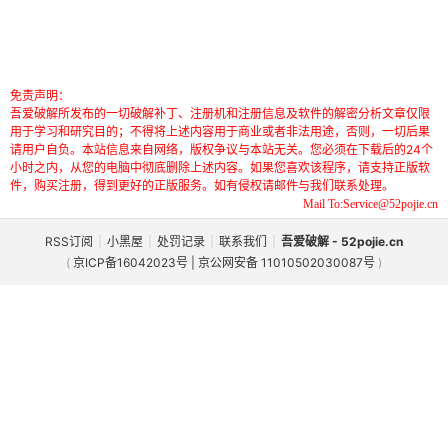
免责声明：
吾爱破解所发布的一切破解补丁、注册机和注册信息及软件的解密分析文章仅限
用于学习和研究目的；不得将上述内容用于商业或者非法用途，否则，一切后果
请用户自负。本站信息来自网络，版权争议与本站无关。您必须在下载后的24个
小时之内，从您的电脑中彻底删除上述内容。如果您喜欢该程序，请支持正版软
件，购买注册，得到更好的正版服务。如有侵权请邮件与我们联系处理。
Mail To:Service@52pojie.cn
RSS订阅
|
小黑屋
|
处罚记录
|
联系我们
|
吾爱破解 - 52pojie.cn
(
京ICP备16042023号 | 京公网安备 11010502030087号
)