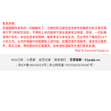
免责声明：
吾爱破解所发布的一切破解补丁、注册机和注册信息及软件的解密分析文章仅限
用于学习和研究目的；不得将上述内容用于商业或者非法用途，否则，一切后果
请用户自负。本站信息来自网络，版权争议与本站无关。您必须在下载后的24个
小时之内，从您的电脑中彻底删除上述内容。如果您喜欢该程序，请支持正版软
件，购买注册，得到更好的正版服务。如有侵权请邮件与我们联系处理。
Mail To:Service@52pojie.cn
RSS订阅
|
小黑屋
|
处罚记录
|
联系我们
|
吾爱破解 - 52pojie.cn
(
京ICP备16042023号 | 京公网安备 11010502030087号
)