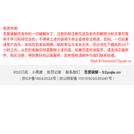
免责声明：
吾爱破解所发布的一切破解补丁、注册机和注册信息及软件的解密分析文章仅限
用于学习和研究目的；不得将上述内容用于商业或者非法用途，否则，一切后果
请用户自负。本站信息来自网络，版权争议与本站无关。您必须在下载后的24个
小时之内，从您的电脑中彻底删除上述内容。如果您喜欢该程序，请支持正版软
件，购买注册，得到更好的正版服务。如有侵权请邮件与我们联系处理。
Mail To:Service@52pojie.cn
RSS订阅
|
小黑屋
|
处罚记录
|
联系我们
|
吾爱破解 - 52pojie.cn
(
京ICP备16042023号 | 京公网安备 11010502030087号
)