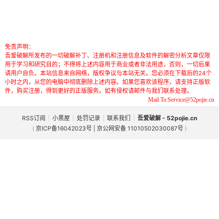
免责声明：
吾爱破解所发布的一切破解补丁、注册机和注册信息及软件的解密分析文章仅限
用于学习和研究目的；不得将上述内容用于商业或者非法用途，否则，一切后果
请用户自负。本站信息来自网络，版权争议与本站无关。您必须在下载后的24个
小时之内，从您的电脑中彻底删除上述内容。如果您喜欢该程序，请支持正版软
件，购买注册，得到更好的正版服务。如有侵权请邮件与我们联系处理。
Mail To:Service@52pojie.cn
RSS订阅
|
小黑屋
|
处罚记录
|
联系我们
|
吾爱破解 - 52pojie.cn
(
京ICP备16042023号 | 京公网安备 11010502030087号
)