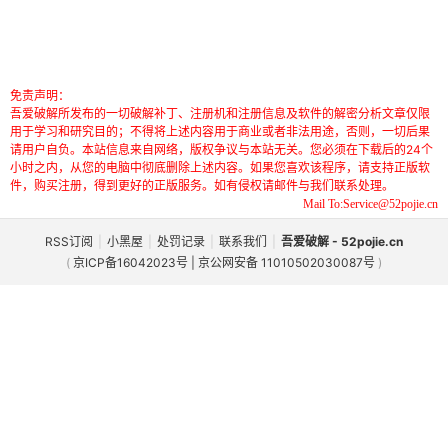
免责声明：
吾爱破解所发布的一切破解补丁、注册机和注册信息及软件的解密分析文章仅限
用于学习和研究目的；不得将上述内容用于商业或者非法用途，否则，一切后果
请用户自负。本站信息来自网络，版权争议与本站无关。您必须在下载后的24个
小时之内，从您的电脑中彻底删除上述内容。如果您喜欢该程序，请支持正版软
件，购买注册，得到更好的正版服务。如有侵权请邮件与我们联系处理。
Mail To:Service@52pojie.cn
RSS订阅
|
小黑屋
|
处罚记录
|
联系我们
|
吾爱破解 - 52pojie.cn
(
京ICP备16042023号 | 京公网安备 11010502030087号
)