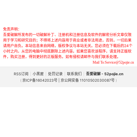
免责声明：
吾爱破解所发布的一切破解补丁、注册机和注册信息及软件的解密分析文章仅限
用于学习和研究目的；不得将上述内容用于商业或者非法用途，否则，一切后果
请用户自负。本站信息来自网络，版权争议与本站无关。您必须在下载后的24个
小时之内，从您的电脑中彻底删除上述内容。如果您喜欢该程序，请支持正版软
件，购买注册，得到更好的正版服务。如有侵权请邮件与我们联系处理。
Mail To:Service@52pojie.cn
RSS订阅
|
小黑屋
|
处罚记录
|
联系我们
|
吾爱破解 - 52pojie.cn
(
京ICP备16042023号 | 京公网安备 11010502030087号
)