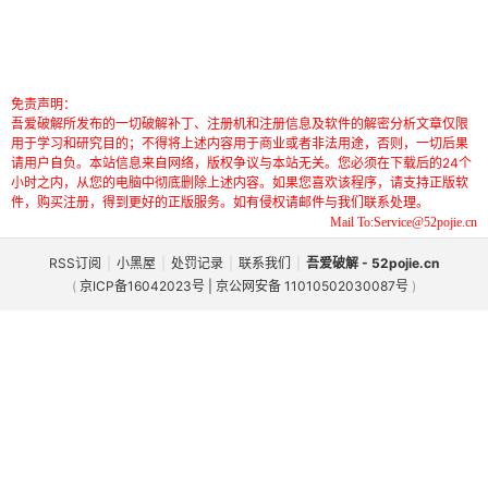
免责声明：
吾爱破解所发布的一切破解补丁、注册机和注册信息及软件的解密分析文章仅限
用于学习和研究目的；不得将上述内容用于商业或者非法用途，否则，一切后果
请用户自负。本站信息来自网络，版权争议与本站无关。您必须在下载后的24个
小时之内，从您的电脑中彻底删除上述内容。如果您喜欢该程序，请支持正版软
件，购买注册，得到更好的正版服务。如有侵权请邮件与我们联系处理。
Mail To:Service@52pojie.cn
RSS订阅
|
小黑屋
|
处罚记录
|
联系我们
|
吾爱破解 - 52pojie.cn
(
京ICP备16042023号 | 京公网安备 11010502030087号
)