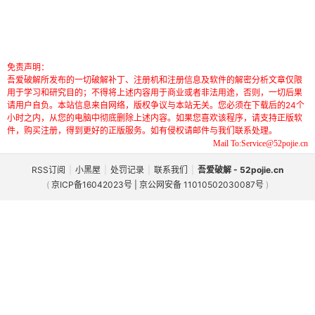
免责声明：
吾爱破解所发布的一切破解补丁、注册机和注册信息及软件的解密分析文章仅限
用于学习和研究目的；不得将上述内容用于商业或者非法用途，否则，一切后果
请用户自负。本站信息来自网络，版权争议与本站无关。您必须在下载后的24个
小时之内，从您的电脑中彻底删除上述内容。如果您喜欢该程序，请支持正版软
件，购买注册，得到更好的正版服务。如有侵权请邮件与我们联系处理。
Mail To:Service@52pojie.cn
RSS订阅
|
小黑屋
|
处罚记录
|
联系我们
|
吾爱破解 - 52pojie.cn
(
京ICP备16042023号 | 京公网安备 11010502030087号
)