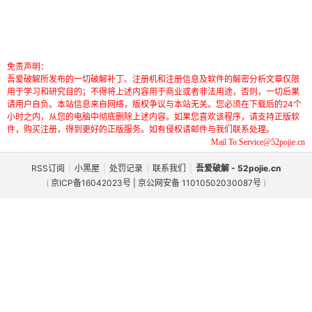
免责声明：
吾爱破解所发布的一切破解补丁、注册机和注册信息及软件的解密分析文章仅限
用于学习和研究目的；不得将上述内容用于商业或者非法用途，否则，一切后果
请用户自负。本站信息来自网络，版权争议与本站无关。您必须在下载后的24个
小时之内，从您的电脑中彻底删除上述内容。如果您喜欢该程序，请支持正版软
件，购买注册，得到更好的正版服务。如有侵权请邮件与我们联系处理。
Mail To:Service@52pojie.cn
RSS订阅
|
小黑屋
|
处罚记录
|
联系我们
|
吾爱破解 - 52pojie.cn
(
京ICP备16042023号 | 京公网安备 11010502030087号
)