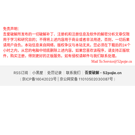
免责声明：
吾爱破解所发布的一切破解补丁、注册机和注册信息及软件的解密分析文章仅限
用于学习和研究目的；不得将上述内容用于商业或者非法用途，否则，一切后果
请用户自负。本站信息来自网络，版权争议与本站无关。您必须在下载后的24个
小时之内，从您的电脑中彻底删除上述内容。如果您喜欢该程序，请支持正版软
件，购买注册，得到更好的正版服务。如有侵权请邮件与我们联系处理。
Mail To:Service@52pojie.cn
RSS订阅
|
小黑屋
|
处罚记录
|
联系我们
|
吾爱破解 - 52pojie.cn
(
京ICP备16042023号 | 京公网安备 11010502030087号
)