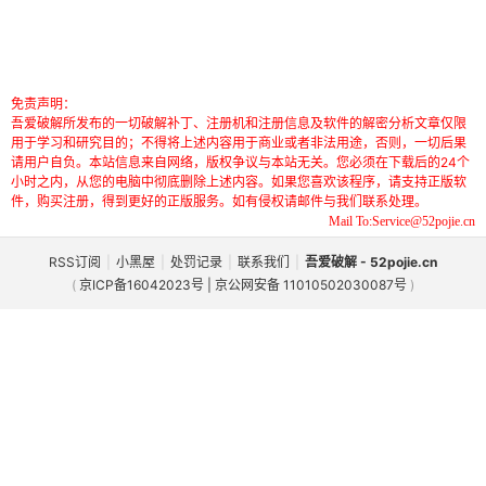
免责声明：
吾爱破解所发布的一切破解补丁、注册机和注册信息及软件的解密分析文章仅限
用于学习和研究目的；不得将上述内容用于商业或者非法用途，否则，一切后果
请用户自负。本站信息来自网络，版权争议与本站无关。您必须在下载后的24个
小时之内，从您的电脑中彻底删除上述内容。如果您喜欢该程序，请支持正版软
件，购买注册，得到更好的正版服务。如有侵权请邮件与我们联系处理。
Mail To:Service@52pojie.cn
RSS订阅
|
小黑屋
|
处罚记录
|
联系我们
|
吾爱破解 - 52pojie.cn
(
京ICP备16042023号 | 京公网安备 11010502030087号
)