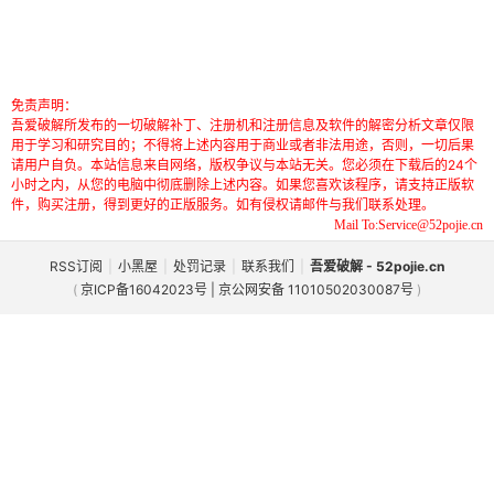
免责声明：
吾爱破解所发布的一切破解补丁、注册机和注册信息及软件的解密分析文章仅限
用于学习和研究目的；不得将上述内容用于商业或者非法用途，否则，一切后果
请用户自负。本站信息来自网络，版权争议与本站无关。您必须在下载后的24个
小时之内，从您的电脑中彻底删除上述内容。如果您喜欢该程序，请支持正版软
件，购买注册，得到更好的正版服务。如有侵权请邮件与我们联系处理。
Mail To:Service@52pojie.cn
RSS订阅
|
小黑屋
|
处罚记录
|
联系我们
|
吾爱破解 - 52pojie.cn
(
京ICP备16042023号 | 京公网安备 11010502030087号
)