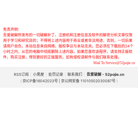
免责声明：
吾爱破解所发布的一切破解补丁、注册机和注册信息及软件的解密分析文章仅限
用于学习和研究目的；不得将上述内容用于商业或者非法用途，否则，一切后果
请用户自负。本站信息来自网络，版权争议与本站无关。您必须在下载后的24个
小时之内，从您的电脑中彻底删除上述内容。如果您喜欢该程序，请支持正版软
件，购买注册，得到更好的正版服务。如有侵权请邮件与我们联系处理。
Mail To:Service@52pojie.cn
RSS订阅
|
小黑屋
|
处罚记录
|
联系我们
|
吾爱破解 - 52pojie.cn
(
京ICP备16042023号 | 京公网安备 11010502030087号
)