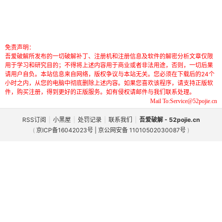
免责声明：
吾爱破解所发布的一切破解补丁、注册机和注册信息及软件的解密分析文章仅限
用于学习和研究目的；不得将上述内容用于商业或者非法用途，否则，一切后果
请用户自负。本站信息来自网络，版权争议与本站无关。您必须在下载后的24个
小时之内，从您的电脑中彻底删除上述内容。如果您喜欢该程序，请支持正版软
件，购买注册，得到更好的正版服务。如有侵权请邮件与我们联系处理。
Mail To:Service@52pojie.cn
RSS订阅
|
小黑屋
|
处罚记录
|
联系我们
|
吾爱破解 - 52pojie.cn
(
京ICP备16042023号 | 京公网安备 11010502030087号
)