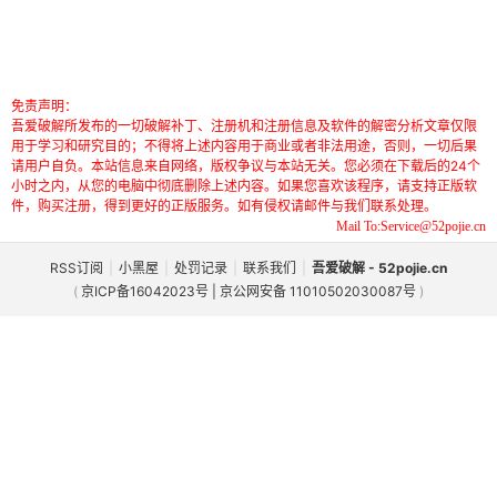
免责声明：
吾爱破解所发布的一切破解补丁、注册机和注册信息及软件的解密分析文章仅限
用于学习和研究目的；不得将上述内容用于商业或者非法用途，否则，一切后果
请用户自负。本站信息来自网络，版权争议与本站无关。您必须在下载后的24个
小时之内，从您的电脑中彻底删除上述内容。如果您喜欢该程序，请支持正版软
件，购买注册，得到更好的正版服务。如有侵权请邮件与我们联系处理。
Mail To:Service@52pojie.cn
RSS订阅
|
小黑屋
|
处罚记录
|
联系我们
|
吾爱破解 - 52pojie.cn
(
京ICP备16042023号 | 京公网安备 11010502030087号
)