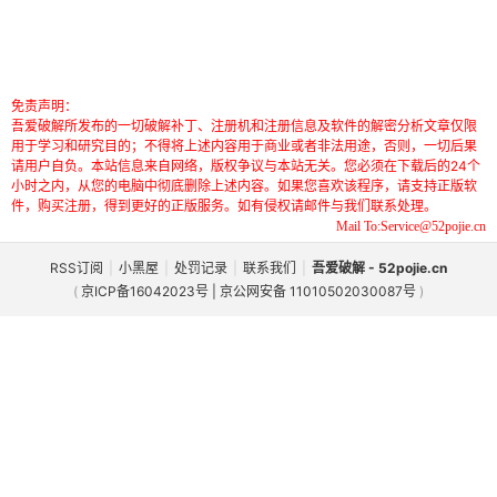
免责声明：
吾爱破解所发布的一切破解补丁、注册机和注册信息及软件的解密分析文章仅限
用于学习和研究目的；不得将上述内容用于商业或者非法用途，否则，一切后果
请用户自负。本站信息来自网络，版权争议与本站无关。您必须在下载后的24个
小时之内，从您的电脑中彻底删除上述内容。如果您喜欢该程序，请支持正版软
件，购买注册，得到更好的正版服务。如有侵权请邮件与我们联系处理。
Mail To:Service@52pojie.cn
RSS订阅
|
小黑屋
|
处罚记录
|
联系我们
|
吾爱破解 - 52pojie.cn
(
京ICP备16042023号 | 京公网安备 11010502030087号
)