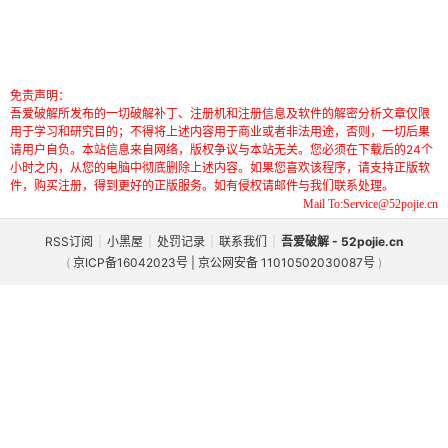
免责声明：
吾爱破解所发布的一切破解补丁、注册机和注册信息及软件的解密分析文章仅限
用于学习和研究目的；不得将上述内容用于商业或者非法用途，否则，一切后果
请用户自负。本站信息来自网络，版权争议与本站无关。您必须在下载后的24个
小时之内，从您的电脑中彻底删除上述内容。如果您喜欢该程序，请支持正版软
件，购买注册，得到更好的正版服务。如有侵权请邮件与我们联系处理。
Mail To:Service@52pojie.cn
RSS订阅
|
小黑屋
|
处罚记录
|
联系我们
|
吾爱破解 - 52pojie.cn
(
京ICP备16042023号 | 京公网安备 11010502030087号
)