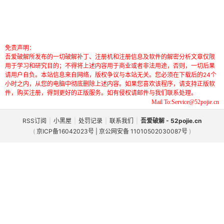
免责声明：
吾爱破解所发布的一切破解补丁、注册机和注册信息及软件的解密分析文章仅限
用于学习和研究目的；不得将上述内容用于商业或者非法用途，否则，一切后果
请用户自负。本站信息来自网络，版权争议与本站无关。您必须在下载后的24个
小时之内，从您的电脑中彻底删除上述内容。如果您喜欢该程序，请支持正版软
件，购买注册，得到更好的正版服务。如有侵权请邮件与我们联系处理。
Mail To:Service@52pojie.cn
RSS订阅
|
小黑屋
|
处罚记录
|
联系我们
|
吾爱破解 - 52pojie.cn
(
京ICP备16042023号 | 京公网安备 11010502030087号
)