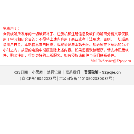
免责声明：
吾爱破解所发布的一切破解补丁、注册机和注册信息及软件的解密分析文章仅限
用于学习和研究目的；不得将上述内容用于商业或者非法用途，否则，一切后果
请用户自负。本站信息来自网络，版权争议与本站无关。您必须在下载后的24个
小时之内，从您的电脑中彻底删除上述内容。如果您喜欢该程序，请支持正版软
件，购买注册，得到更好的正版服务。如有侵权请邮件与我们联系处理。
Mail To:Service@52pojie.cn
RSS订阅
|
小黑屋
|
处罚记录
|
联系我们
|
吾爱破解 - 52pojie.cn
(
京ICP备16042023号 | 京公网安备 11010502030087号
)