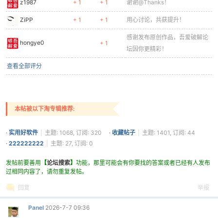
z1987
+ 1
+ 1
谢谢@Thanks！
ZiPP
+ 1
+ 1
用心讨论，共获提升！
cn
感谢发布原创作品，吾爱破解论
hongye0
+ 1
坛因你更精彩！
查看全部评分
本帖被以下淘专辑推荐:
·
实用好软件
|
主题: 1068, 订阅: 320
·
收藏帖子
|
主题: 1401, 订阅: 44
·
222222222
|
主题: 27, 订阅: 0
发帖前要善用
【
论坛搜索
】
功能，那里可能会有你要找的答案或者已经有人发布
过相同内容了，请勿重复发帖。
回复
举报
Panel
2026-7-7 09:36