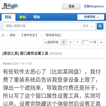
注册[Register]
登录
网站
新帖
帮助
快捷导航
搜索
搜
网站
【 软件安全 】
『原创发布区』
返回列表
1
2
7
/ 7 页
[原创工具]
窗口属性设置工具
索
[复制链接]
吾
»
›
›
Panel
2026-7-6 11:53
有些软件太恶心了（比如某网盘），我付
费了重装系统后告诉我登录设备上限了，
弹出一个遮挡来，导致我付费还是孙子，
所以写了这个窗口属性设置工具，实测可
以用，设置完隐藏这个弹窗然后设置正真
爱