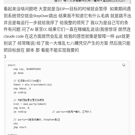
看起来没啥问题吧
大意就是当
目标的时候就会暂停 如果期间遇
EIP==
到系统领空就会
跳出 结果我不知道它有什么毛病 就是跳不出
StepOver
并且是每运行一步就给我停了 给我整的烦死了 我以为是自己写的条
件有问题 问了
甚至
结果它们一直在瞎编乱说话
我很惊讶 居然连
AI
CC
(
在这方面居然会乱说 给我的感觉就像是智障一样
就更
claude code
gpt
-
别说了 经常瞎说
给了我一大堆乱七八糟凭空产生的方案
然后我只能
)
把目标放在
脚本
那
看能不能实现我要的
3
52