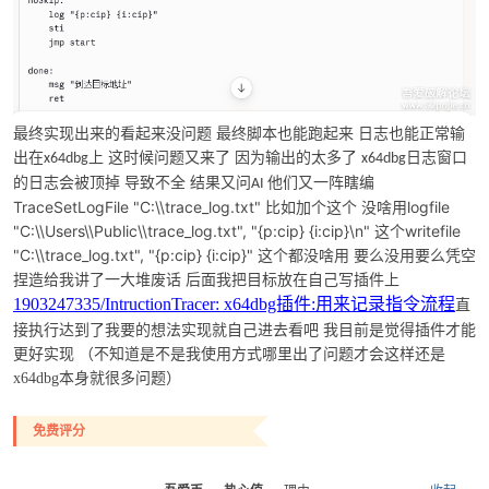
po
最终实现出来的
看起来没问题
最终脚本也能跑起来
日志也能正常输
出在
上 这时候问题又来了
因为输出的太多了
日志窗口
x64dbg
x64dbg
的日志会被顶掉 导致不全
结果又问
他们又一阵瞎编
AI
TraceSetLogFile "C:\\trace_log.txt"
logfile
比如加个这个
没啥用
"C:\\Users\\Public\\trace_log.txt", "{p:cip} {i:cip}\n"
writefile
这个
"C:\\trace_log.txt", "{p:cip} {i:cip}"
这个
都没啥用
要么没用要么凭空
给我讲了一大堆废话 后面我把目标放在自己写插件上
捏造
1903247335/IntructionTracer: x64dbg插件:用来记录指令流程
直
jie.
接执行达到了我要的想法
实现就自己进去看吧
我目前是觉得插件才能
更好实现
（不知道是不是我使用方式哪里出了问题才会这样还是
x64dbg本身就很多问题）
免费评分