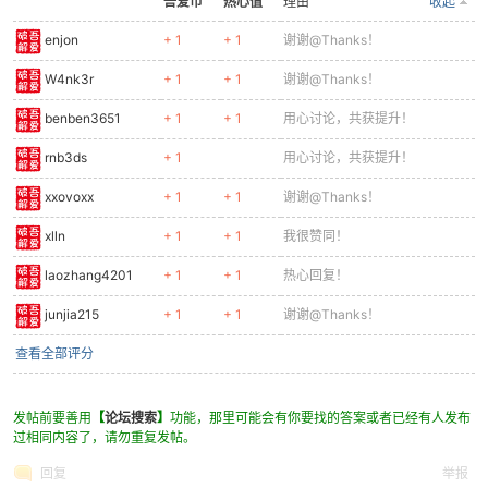
吾爱币
热心值
理由
收起
enjon
+ 1
+ 1
谢谢@Thanks！
cn
W4nk3r
+ 1
+ 1
谢谢@Thanks！
benben3651
+ 1
+ 1
用心讨论，共获提升！
rnb3ds
+ 1
用心讨论，共获提升！
xxovoxx
+ 1
+ 1
谢谢@Thanks！
xlln
+ 1
+ 1
我很赞同！
laozhang4201
+ 1
+ 1
热心回复！
junjia215
+ 1
+ 1
谢谢@Thanks！
查看全部评分
发帖前要善用
【
论坛搜索
】
功能，那里可能会有你要找的答案或者已经有人发布
过相同内容了，请勿重复发帖。
回复
举报