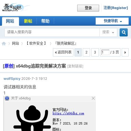
注册[Register]
登录
网站
新帖
帮助
快捷导航
搜索
搜
网站
【 软件安全 】
『脱壳破解区』
返回列表
1
2
3
/ 3 页
[
原创
]
x64dbg追踪完美解决方案
索
[复制链接]
吾
»
›
›
wolfSpicy
2026-7-3 19:12
调试器相关的信息
1
爱