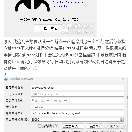
原因
我这几天想要从某一个断点一路追踪到另一个断点
然后每条指
令给
下来给
进行分析 结果在
过程中 我发现一件很烦人的
trace
AI
trace
破
事情
那就是
过程中会进入系统
领空里面跑 于是我就折腾 我
trace
DLL
于是
觉得
肯定可以做限制的 自动识别到系统领空就会自动跳出
trace
这就是下面的样式
2
解