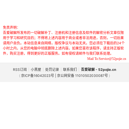
免责声明：
吾爱破解所发布的一切破解补丁、注册机和注册信息及软件的解密分析文章仅限
用于学习和研究目的；不得将上述内容用于商业或者非法用途，否则，一切后果
请用户自负。本站信息来自网络，版权争议与本站无关。您必须在下载后的24个
小时之内，从您的电脑中彻底删除上述内容。如果您喜欢该程序，请支持正版软
件，购买注册，得到更好的正版服务。如有侵权请邮件与我们联系处理。
Mail To:Service@52pojie.cn
RSS订阅
|
小黑屋
|
处罚记录
|
联系我们
|
吾爱破解 - 52pojie.cn
(
京ICP备16042023号 | 京公网安备 11010502030087号
)