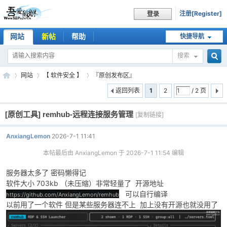
注册[Register]
登录
网站
新帖
帮助
快捷导航
搜索
搜
网站
【 软件安全 】
『原创发布区』
返回列表
1
2
/ 2 页
[原创工具]
remhub-远程连接服务管理
索
[复制链接]
吾
»
›
›
AnxiangLemon
2026-7-1 11:41
本帖最后由 AnxiangLemon 于 2026-7-1 11:54 编辑
服务器太多了 密码懒得记
软件大小 703kb （未压缩）非常轻量了 开源地址
可以自行编译
https://github.com/AnxiangLemon/remhub
以前用了一个软件 但是某些服务器连不上 加上没有开源也就没用了
爱