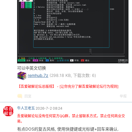
po
可以中英文切换
remhub.7z
(298.18 KB, 下载次数: 6)
jie.
【吾爱破解论坛总版规】 - [让你充分了解吾爱破解论坛行为规则]
回复
举报
牛人王老五
2026-7-2 08:24
吾爱破解论坛没有任何官方QQ群，禁止留联系方式，禁止任何商业交
易。
有点DOS的复古风格, 使用快捷键或光标键+回车来确认.