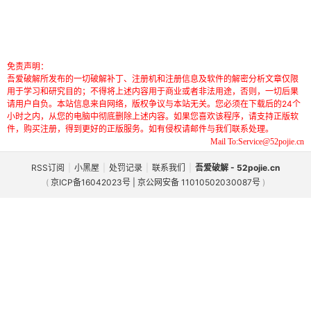
免责声明：
吾爱破解所发布的一切破解补丁、注册机和注册信息及软件的解密分析文章仅限
用于学习和研究目的；不得将上述内容用于商业或者非法用途，否则，一切后果
请用户自负。本站信息来自网络，版权争议与本站无关。您必须在下载后的24个
小时之内，从您的电脑中彻底删除上述内容。如果您喜欢该程序，请支持正版软
件，购买注册，得到更好的正版服务。如有侵权请邮件与我们联系处理。
Mail To:Service@52pojie.cn
RSS订阅
|
小黑屋
|
处罚记录
|
联系我们
|
吾爱破解 - 52pojie.cn
(
京ICP备16042023号 | 京公网安备 11010502030087号
)