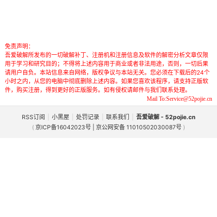
免责声明：
吾爱破解所发布的一切破解补丁、注册机和注册信息及软件的解密分析文章仅限
用于学习和研究目的；不得将上述内容用于商业或者非法用途，否则，一切后果
请用户自负。本站信息来自网络，版权争议与本站无关。您必须在下载后的24个
小时之内，从您的电脑中彻底删除上述内容。如果您喜欢该程序，请支持正版软
件，购买注册，得到更好的正版服务。如有侵权请邮件与我们联系处理。
Mail To:Service@52pojie.cn
RSS订阅
|
小黑屋
|
处罚记录
|
联系我们
|
吾爱破解 - 52pojie.cn
(
京ICP备16042023号 | 京公网安备 11010502030087号
)