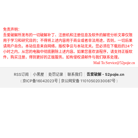
免责声明：
吾爱破解所发布的一切破解补丁、注册机和注册信息及软件的解密分析文章仅限
用于学习和研究目的；不得将上述内容用于商业或者非法用途，否则，一切后果
请用户自负。本站信息来自网络，版权争议与本站无关。您必须在下载后的24个
小时之内，从您的电脑中彻底删除上述内容。如果您喜欢该程序，请支持正版软
件，购买注册，得到更好的正版服务。如有侵权请邮件与我们联系处理。
Mail To:Service@52pojie.cn
RSS订阅
|
小黑屋
|
处罚记录
|
联系我们
|
吾爱破解 - 52pojie.cn
(
京ICP备16042023号 | 京公网安备 11010502030087号
)