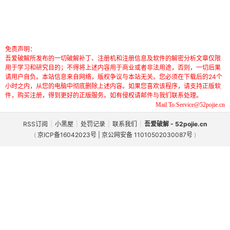
免责声明：
吾爱破解所发布的一切破解补丁、注册机和注册信息及软件的解密分析文章仅限
用于学习和研究目的；不得将上述内容用于商业或者非法用途，否则，一切后果
请用户自负。本站信息来自网络，版权争议与本站无关。您必须在下载后的24个
小时之内，从您的电脑中彻底删除上述内容。如果您喜欢该程序，请支持正版软
件，购买注册，得到更好的正版服务。如有侵权请邮件与我们联系处理。
Mail To:Service@52pojie.cn
RSS订阅
|
小黑屋
|
处罚记录
|
联系我们
|
吾爱破解 - 52pojie.cn
(
京ICP备16042023号 | 京公网安备 11010502030087号
)