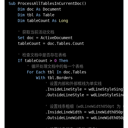
Sub
 ProcessAllTablesInCurrentDoc()

Dim
 doc 
As
 Document

Dim
 tbl 
As
 Table

Dim
 tableCount 
As
Long
' 获取当前活动文档
Set
 doc = ActiveDocument

    tableCount = doc.Tables.Count

破
' 检查文档中是否存在表格
If
 tableCount > 
0
Then
' 循环处理文档中的每一个表格
For
Each
 tbl 
In
 doc.Tables

With
 tbl.Borders

' 设置内部和外部框线为单实线
                .InsideLineStyle = wdLineStyleSingle

                .OutsideLineStyle = wdLineStyleSingle
' 设置线条粗细（wdLineWidth050pt 为
解
                .InsideLineWidth = wdLineWidth050pt

                .OutsideLineWidth = wdLineWidth050pt
