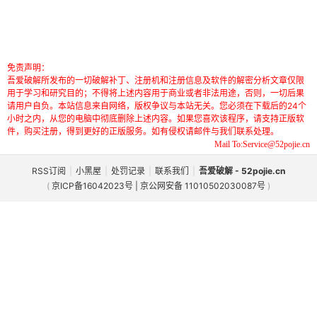
免责声明：
吾爱破解所发布的一切破解补丁、注册机和注册信息及软件的解密分析文章仅限
用于学习和研究目的；不得将上述内容用于商业或者非法用途，否则，一切后果
请用户自负。本站信息来自网络，版权争议与本站无关。您必须在下载后的24个
小时之内，从您的电脑中彻底删除上述内容。如果您喜欢该程序，请支持正版软
件，购买注册，得到更好的正版服务。如有侵权请邮件与我们联系处理。
Mail To:Service@52pojie.cn
RSS订阅
|
小黑屋
|
处罚记录
|
联系我们
|
吾爱破解 - 52pojie.cn
(
京ICP备16042023号 | 京公网安备 11010502030087号
)