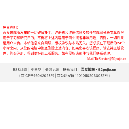
免责声明：
吾爱破解所发布的一切破解补丁、注册机和注册信息及软件的解密分析文章仅限
用于学习和研究目的；不得将上述内容用于商业或者非法用途，否则，一切后果
请用户自负。本站信息来自网络，版权争议与本站无关。您必须在下载后的24个
小时之内，从您的电脑中彻底删除上述内容。如果您喜欢该程序，请支持正版软
件，购买注册，得到更好的正版服务。如有侵权请邮件与我们联系处理。
Mail To:Service@52pojie.cn
RSS订阅
|
小黑屋
|
处罚记录
|
联系我们
|
吾爱破解 - 52pojie.cn
(
京ICP备16042023号 | 京公网安备 11010502030087号
)