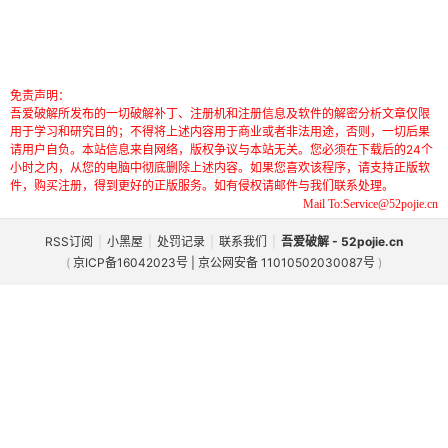
免责声明：
吾爱破解所发布的一切破解补丁、注册机和注册信息及软件的解密分析文章仅限
用于学习和研究目的；不得将上述内容用于商业或者非法用途，否则，一切后果
请用户自负。本站信息来自网络，版权争议与本站无关。您必须在下载后的24个
小时之内，从您的电脑中彻底删除上述内容。如果您喜欢该程序，请支持正版软
件，购买注册，得到更好的正版服务。如有侵权请邮件与我们联系处理。
Mail To:Service@52pojie.cn
RSS订阅
|
小黑屋
|
处罚记录
|
联系我们
|
吾爱破解 - 52pojie.cn
(
京ICP备16042023号 | 京公网安备 11010502030087号
)