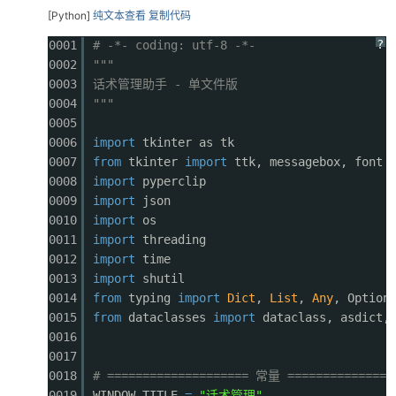
[Python]
纯文本查看
复制代码
?
0001
# -*- coding: utf-8 -*-
0002
"""
po
0003
话术管理助手 - 单文件版
0004
"""
0005
0006
import
tkinter as tk
0007
from
tkinter
import
ttk, messagebox, font
0008
import
pyperclip
0009
import
json
0010
import
os
0011
import
threading
jie.
0012
import
time
0013
import
shutil
0014
from
typing
import
Dict
,
List
,
Any
, Option
0015
from
dataclasses
import
dataclass, asdict,
0016
0017
0018
# ==================== 常量 ===============
0019
WINDOW_TITLE
=
"话术管理"