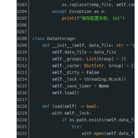
0203
os.replace(temp_file,
self
.con
0204
except
Exception as e:
0205
print
(f
"保存配置失败: {e}"
)
0206
0207
0208
class
DataStorage:
0209
def
__init__(
self
, data_file:
str
=
"g
0210
self
.data_file
=
data_file
0211
self
._groups:
List
[Group]
=
[]
0212
self
._cache:
Dict
[
str
, Group]
=
{}
0213
self
._dirty
=
False
0214
self
._lock
=
threading.RLock()
0215
self
._save_timer
=
None
0216
self
.load()
0217
0218
def
load(
self
)
-
>
bool
:
0219
with
self
._lock:
0220
if
os.path.exists(
self
.data_fi
0221
try
:
0222
with
open
(
self
.data_fi