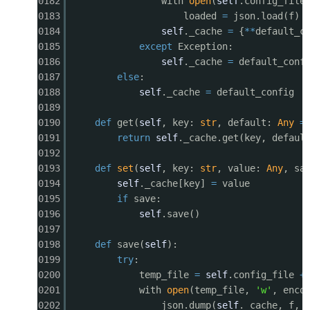
0182
with
open
(
self
.config_fil
0183
loaded
=
json.load(f)
0184
self
._cache
=
{
*
*
default_c
0185
except
Exception:
0186
self
._cache
=
default_conf
0187
else
:
0188
self
._cache
=
default_config
0189
0190
def
get(
self
, key:
str
, default:
Any
=
0191
return
self
._cache.get(key, defaul
0192
0193
def
set
(
self
, key:
str
, value:
Any
, sa
0194
self
._cache[key]
=
value
0195
if
save:
0196
self
.save()
0197
0198
def
save(
self
):
0199
try
:
0200
temp_file
=
self
.config_file
+
0201
with
open
(temp_file,
'w'
, enco
0202
json.dump(
self
._cache, f, 