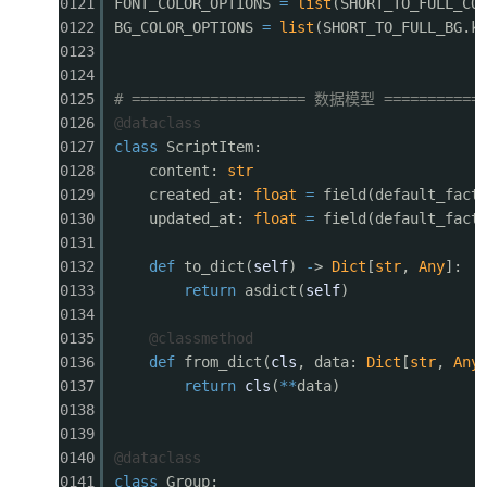
0121
FONT_COLOR_OPTIONS
=
list
(SHORT_TO_FULL_CO
0122
BG_COLOR_OPTIONS
=
list
(SHORT_TO_FULL_BG.k
0123
0124
0125
# ==================== 数据模型 ============
0126
@dataclass
0127
class
ScriptItem:
0128
content:
str
0129
created_at:
float
=
field(default_fact
0130
updated_at:
float
=
field(default_fact
0131
0132
def
to_dict(
self
)
-
>
Dict
[
str
,
Any
]:
0133
return
asdict(
self
)
0134
0135
@classmethod
0136
def
from_dict(
cls
, data:
Dict
[
str
,
Any
0137
return
cls
(
*
*
data)
0138
0139
0140
@dataclass
0141
class
Group: