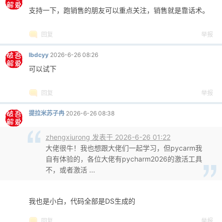
0284
thread
=
threading.Thread(targ
支持一下，跑销售的朋友可以重点关注，销售就是靠话术。
0285
thread.start()
0286
else
:
回复
举报
0287
_do_save()
0288
lbdcyy
2026-6-26 08:26
0289
def
mark_dirty(
self
):
0290
with
self
._lock:
可以试下
0291
self
._dirty
=
True
0292
self
._schedule_save()
回复
举报
0293
0294
# ---------- 分组操作 ----------
提拉米苏子冉
2026-6-26 08:38
0295
def
get_groups(
self
)
-
>
List
[Group]:
0296
with
self
._lock:
zhengxiurong 发表于 2026-6-26 01:22
0297
return
self
._groups.copy()
大佬很牛！我也想跟大佬们一起学习，但pycarm我
0298
自有体验的，各位大佬有pycharm2026的激活工具
0299
def
get_group(
self
, name:
str
)
-
> Opti
不，或者激活 ...
0300
with
self
._lock:
0301
return
self
._cache.get(name)
0302
我也是小白，代码全部是DS生成的
0303
def
add_group(
self
, name:
str
)
-
>
bool
0304
with
self
._lock:
回复
举报