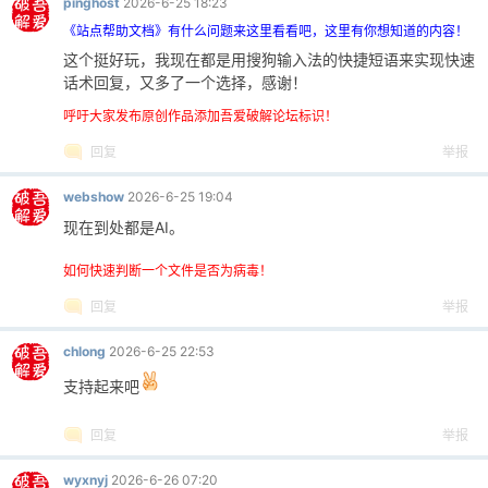
pinghost
2026-6-25 18:23
0264
《站点帮助文档》有什么问题来这里看看吧，这里有你想知道的内容！
0265
def
save(
self
, async_mode:
bool
=
True
这个挺好玩，我现在都是用搜狗输入法的快捷短语来实现快速
0266
def
_do_save():
话术回复，又多了一个选择，感谢！
0267
with
self
._lock:
0268
if
not
self
._dirty:
呼吁大家发布原创作品添加吾爱破解论坛标识！
0269
return
回复
举报
0270
try
:
0271
if
os.path.exists(
self
webshow
2026-6-25 19:04
0272
backup
=
self
.data
现在到处都是AI。
0273
shutil.copy2(
self
.
0274
data
=
[group.to_dict
如何快速判断一个文件是否为病毒！
0275
temp_file
=
self
.data_
0276
with
open
(temp_file,
'
回复
举报
0277
json.dump(data, f,
0278
os.replace(temp_file,
chlong
2026-6-25 22:53
0279
self
._dirty
=
False
支持起来吧
0280
except
Exception as e:
0281
print
(f
"保存数据失败: {e
回复
举报
0282
0283
if
async_mode:
wyxnyj
2026-6-26 07:20