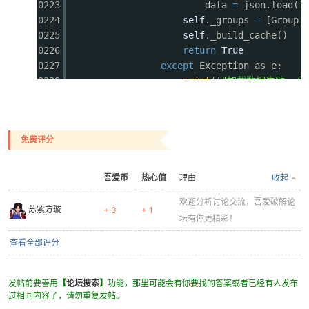
0223
data
=
json.load(f
0224
self
._groups
=
[Group.
0225
self
._build_cache()
0226
return
True
0227
except
Exception as e:
0228
print
(f
"加载数据失败: {e
0229
backup_file
=
self
.dat
0230
if
os.path.exists(back
0231
try
:
免费评分
0232
with
open
(back
0233
data
=
jso
0234
self
._groups
=
吾爱币
热心值
理由
收起
0235
self
._build_ca
0236
欢迎分析讨论交流，吾爱破解论
print
(
"已从备份
苏紫方璇
+ 3
+ 1
0237
return
True
坛有你更精彩！
0238
except
Exception:
查看全部评分
0239
print
(
"备份恢复
0240
self
._create_default_d
0241
return
False
发帖前要善用
【
论坛搜索
】
功能，那里可能会有你要找的答案或者已经有人发布
0242
else
:
过相同内容了，请勿重复发帖。
0243
self
._create_default_data(