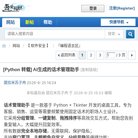
注册[Register]
登录
网站
新帖
帮助
快捷导航
搜索
搜
网站
【 软件安全 】
『编程语言区』
返回列表
1
2
3
/ 3 页
[Python 转载]
AI生成的话术管理助手
索
[复制链接]
吾
»
›
›
提拉米苏子冉
2026-6-25 16:24
本帖最后由 提拉米苏子冉 于 2026-6-25 16:33 编辑
话术管理助手
是一款基于 Python + Tkinter 开发的桌面工具，专为
客服、销售、运营等需要频繁使用固定话术的职场人士设计。
它采用
分组管理
、
一键复制
、
拖拽排序
等高效交互方式，帮助您告别
重复输入，大幅提升回复效率。
所有数据
完全本地存储
，无需联网，保护隐私；
爱
支持
窗口置顶
、
主题颜色自定义
、
分组显隐
等便捷功能；