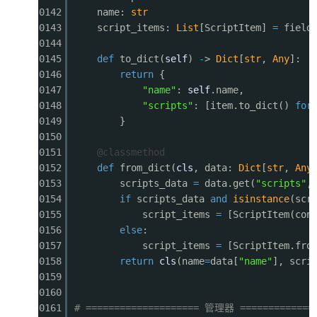
0142
name:
str
0143
script_items:
List
[ScriptItem]
=
field
0144
0145
def
to_dict(
self
)
-
>
Dict
[
str
,
Any
]:
0146
return
{
0147
"name"
:
self
.name,
0148
"scripts"
: [item.to_dict()
for
0149
}
0150
0151
@classmethod
0152
def
from_dict(
cls
, data:
Dict
[
str
,
Any
0153
scripts_data
=
data.get(
"scripts"
,
0154
if
scripts_data
and
isinstance
(scr
0155
script_items
=
[ScriptItem(con
0156
else
:
0157
script_items
=
[ScriptItem.fro
0158
return
cls
(name
=
data[
"name"
], scri
0159
0160
0161
# ==================== 管理器 =============