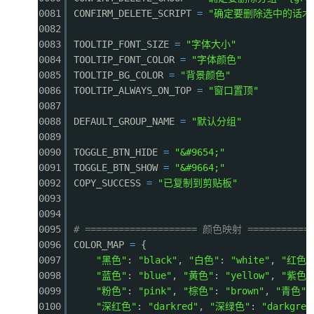
0081
CONFIRM_DELETE_SCRIPT
=
"确定要删除选中的话术
0082
0083
TOOLTIP_FONT_SIZE
=
"字体大小"
0084
TOOLTIP_FONT_COLOR
=
"字体颜色"
0085
TOOLTIP_BG_COLOR
=
"背景颜色"
0086
TOOLTIP_ALWAYS_ON_TOP
=
"窗口置顶"
0087
0088
DEFAULT_GROUP_NAME
=
"默认分组"
0089
0090
TOGGLE_BTN_HIDE
=
"&#9654;"
0091
TOGGLE_BTN_SHOW
=
"&#9664;"
0092
COPY_SUCCESS
=
"已复制到剪贴板"
0093
0094
0095
# ==================== 颜色映射 ============
0096
COLOR_MAP
=
{
0097
"黑色"
:
"black"
,
"白色"
:
"white"
,
"红色"
0098
"蓝色"
:
"blue"
,
"黄色"
:
"yellow"
,
"紫色"
0099
"粉色"
:
"pink"
,
"棕色"
:
"brown"
,
"青色"
0100
"深红色"
:
"darkred"
,
"深绿色"
:
"darkgree