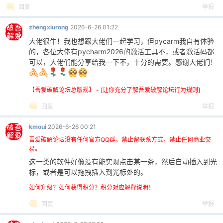
回复
举报
0244
return
True
0245
zhengxiurong
2026-6-26 01:22
0246
def
_create_default_data(
self
):
大佬很牛！我也想跟大佬们一起学习，但pycarm我自有体验
0247
self
._groups
=
[Group(name
=
DEFAULT
的，各位大佬有pycharm2026的激活工具不，或者激活码都
0248
self
._build_cache()
可以，大佬们能分享给我一下不，十分的需要。感谢大佬们！
0249
0250
def
_build_cache(
self
):
0251
self
._cache
=
{group.name: group
f
【吾爱破解论坛总版规】 - [让你充分了解吾爱破解论坛行为规则]
0252
回复
举报
0253
def
_schedule_save(
self
):
0254
if
self
._save_timer
is
not
None
:
kmoui
2026-6-26 00:21
0255
self
._save_timer.cancel()
吾爱破解论坛没有任何官方QQ群，禁止留联系方式，禁止任何商业交
0256
self
._save_timer
=
None
易。
0257
self
._save_timer
=
threading.Timer
这一类的软件好像没有能实现点击某一条，然后自动插入到光
0258
self
._save_timer.daemon
=
True
标，或者是可以拖拽插入到光标处的。
0259
self
._save_timer.start()
0260
如何升级？如何获得积分？积分对应解释说明！
0261
def
_save_if_dirty(
self
):
回复
举报
0262
if
self
._dirty:
0263
self
.save(async_mode
=
False
)