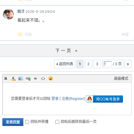
0305
if
name
in
self
._cache:
飘浮
2026-6-26 09:04
0306
return
False
0307
new_group
=
Group(name
=
name)
看起来不错。。
0308
self
._groups.append(new_group)
0309
self
._cache[name]
=
new_group
回复
举报
0310
self
.mark_dirty()
0311
return
True
下一页 »
0312
0313
def
rename_group(
self
, old_name:
str
, 
返回列表
1
2
3
/ 3 页
0314
with
self
._lock:
0315
if
new_name
in
self
._cache
or
0316
return
False
高级模式
0317
group
=
self
._cache[old_name]
0318
group.name
=
new_name
0319
del
self
._cache[old_name]
您需要登录后才可以回帖
登录
|
注册[Register]
0320
self
._cache[new_name]
=
group
0321
self
.mark_dirty()
0322
return
True
回帖并转播
回帖后跳转到最后一页
发表回复
0323
0324
def
delete_group(
self
, name:
str
)
-
>
b