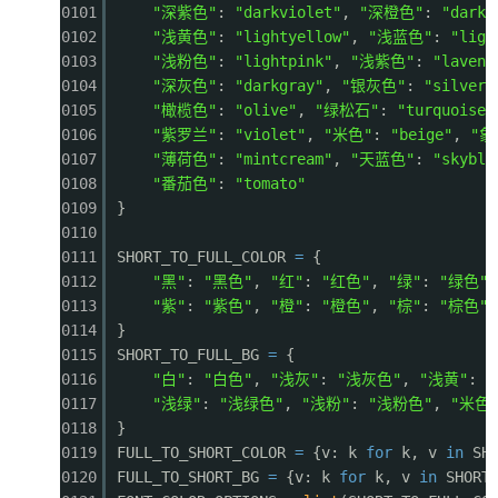
0101
"深紫色"
:
"darkviolet"
,
"深橙色"
:
"darko
0102
"浅黄色"
:
"lightyellow"
,
"浅蓝色"
:
"ligh
0103
"浅粉色"
:
"lightpink"
,
"浅紫色"
:
"lavend
0104
"深灰色"
:
"darkgray"
,
"银灰色"
:
"silver"
0105
"橄榄色"
:
"olive"
,
"绿松石"
:
"turquoise"
0106
"紫罗兰"
:
"violet"
,
"米色"
:
"beige"
,
"象
0107
"薄荷色"
:
"mintcream"
,
"天蓝色"
:
"skyblu
0108
"番茄色"
:
"tomato"
0109
}
0110
0111
SHORT_TO_FULL_COLOR
=
{
0112
"黑"
:
"黑色"
,
"红"
:
"红色"
,
"绿"
:
"绿色"
0113
"紫"
:
"紫色"
,
"橙"
:
"橙色"
,
"棕"
:
"棕色"
0114
}
0115
SHORT_TO_FULL_BG
=
{
0116
"白"
:
"白色"
,
"浅灰"
:
"浅灰色"
,
"浅黄"
:
0117
"浅绿"
:
"浅绿色"
,
"浅粉"
:
"浅粉色"
,
"米色
0118
}
0119
FULL_TO_SHORT_COLOR
=
{v: k
for
k, v
in
SH
0120
FULL_TO_SHORT_BG
=
{v: k
for
k, v
in
SHORT