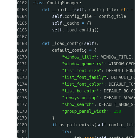
0162
class
ConfigManager:
0163
def
__init__(
self
, config_file:
str
=
0164
self
.config_file
=
config_file
0165
self
._cache
=
{}
0166
self
._load_config()
0167
0168
def
_load_config(
self
):
0169
default_config
=
{
0170
"window_title"
: WINDOW_TITLE,
0171
"window_geometry"
: WINDOW_GEOM
0172
"list_font_size"
: DEFAULT_FONT
0173
"list_font_family"
: DEFAULT_FO
0174
"list_font_color"
: DEFAULT_FON
0175
"list_bg_color"
: DEFAULT_BG_CO
0176
"always_on_top"
: DEFAULT_ALWAY
0177
"show_search"
: DEFAULT_SHOW_SE
0178
"group_panel_width"
:
150
0179
}
0180
if
os.path.exists(
self
.config_file
0181
try
: