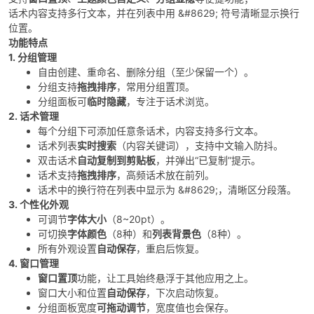
话术内容支持多行文本，并在列表中用 &#8629; 符号清晰显示换行
位置。
功能特点
1. 分组管理
自由创建、重命名、删除分组（至少保留一个）。
分组支持
拖拽排序
，常用分组置顶。
分组面板可
临时隐藏
，专注于话术浏览。
2. 话术管理
破
每个分组下可添加任意条话术，内容支持多行文本。
话术列表
实时搜索
（内容关键词），支持中文输入防抖。
双击话术
自动复制到剪贴板
，并弹出“已复制”提示。
话术支持
拖拽排序
，高频话术放在前列。
话术中的换行符在列表中显示为 &#8629;，清晰区分段落。
3. 个性化外观
可调节
字体大小
（8~20pt）。
可切换
字体颜色
（8种）和
列表背景色
（8种）。
所有外观设置
自动保存
，重启后恢复。
4. 窗口管理
解
窗口置顶
功能，让工具始终悬浮于其他应用之上。
窗口大小和位置
自动保存
，下次启动恢复。
分组面板宽度
可拖动调节
，宽度值也会保存。