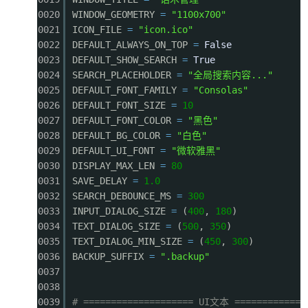
0020
WINDOW_GEOMETRY
=
"1100x700"
cn
0021
ICON_FILE
=
"icon.ico"
0022
DEFAULT_ALWAYS_ON_TOP
=
False
0023
DEFAULT_SHOW_SEARCH
=
True
0024
SEARCH_PLACEHOLDER
=
"全局搜索内容..."
0025
DEFAULT_FONT_FAMILY
=
"Consolas"
0026
DEFAULT_FONT_SIZE
=
10
0027
DEFAULT_FONT_COLOR
=
"黑色"
0028
DEFAULT_BG_COLOR
=
"白色"
0029
DEFAULT_UI_FONT
=
"微软雅黑"
0030
DISPLAY_MAX_LEN
=
80
0031
SAVE_DELAY
=
1.0
0032
SEARCH_DEBOUNCE_MS
=
300
0033
INPUT_DIALOG_SIZE
=
(
400
,
180
)
0034
TEXT_DIALOG_SIZE
=
(
500
,
350
)
0035
TEXT_DIALOG_MIN_SIZE
=
(
450
,
300
)
0036
BACKUP_SUFFIX
=
".backup"
0037
0038
0039
# ==================== UI文本 =============