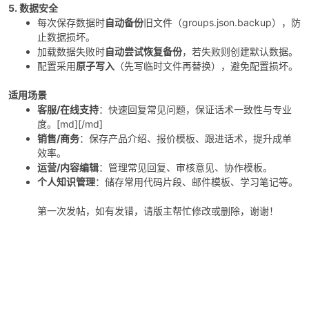
5. 数据安全
每次保存数据时
自动备份
旧文件（groups.json.backup），防
止数据损坏。
加载数据失败时
自动尝试恢复备份
，若失败则创建默认数据。
配置采用
原子写入
（先写临时文件再替换），避免配置损坏。
适用场景
-
客服/在线支持
：快速回复常见问题，保证话术一致性与专业
度。[md][/md]
销售/商务
：保存产品介绍、报价模板、跟进话术，提升成单
效率。
运营/内容编辑
：管理常见回复、审核意见、协作模板。
个人知识管理
：储存常用代码片段、邮件模板、学习笔记等。
第一次发帖，如有发错，请版主帮忙修改或删除，谢谢！
52