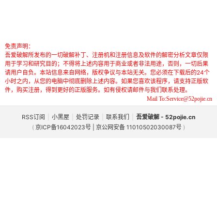
免责声明：
吾爱破解所发布的一切破解补丁、注册机和注册信息及软件的解密分析文章仅限
用于学习和研究目的；不得将上述内容用于商业或者非法用途，否则，一切后果
请用户自负。本站信息来自网络，版权争议与本站无关。您必须在下载后的24个
小时之内，从您的电脑中彻底删除上述内容。如果您喜欢该程序，请支持正版软
件，购买注册，得到更好的正版服务。如有侵权请邮件与我们联系处理。
Mail To:Service@52pojie.cn
RSS订阅
|
小黑屋
|
处罚记录
|
联系我们
|
吾爱破解 - 52pojie.cn
(
京ICP备16042023号 | 京公网安备 11010502030087号
)