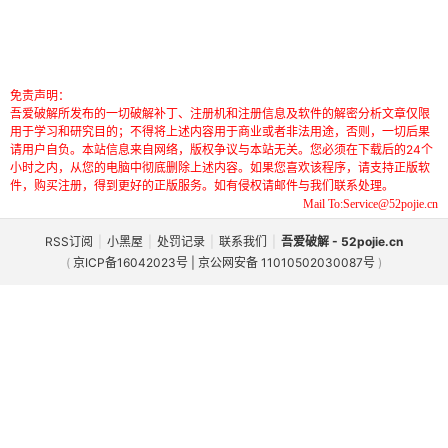
免责声明：
吾爱破解所发布的一切破解补丁、注册机和注册信息及软件的解密分析文章仅限
用于学习和研究目的；不得将上述内容用于商业或者非法用途，否则，一切后果
请用户自负。本站信息来自网络，版权争议与本站无关。您必须在下载后的24个
小时之内，从您的电脑中彻底删除上述内容。如果您喜欢该程序，请支持正版软
件，购买注册，得到更好的正版服务。如有侵权请邮件与我们联系处理。
Mail To:Service@52pojie.cn
RSS订阅
|
小黑屋
|
处罚记录
|
联系我们
|
吾爱破解 - 52pojie.cn
(
京ICP备16042023号 | 京公网安备 11010502030087号
)