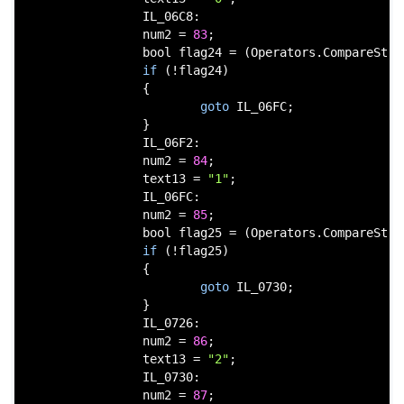
                IL_06C8:

                num2 = 
83
;

bool
 flag24 = (Operators.CompareStri
if
 (!flag24)

                {

goto
 IL_06FC;

                }

                IL_06F2:

                num2 = 
84
;

                text13 = 
"1"
;

                IL_06FC:

                num2 = 
85
;

bool
 flag25 = (Operators.CompareStri
if
 (!flag25)

                {

goto
 IL_0730;

                }

                IL_0726:

                num2 = 
86
;

                text13 = 
"2"
;

                IL_0730:

                num2 = 
87
;
