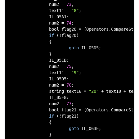
                num2 = 
73
;

                text11 = 
"8"
;

                IL_05A1:

                num2 = 
74
;

bool
 flag20 = (Operators.CompareStri
if
 (!flag20)

                {

goto
 IL_05D5;

                }

                IL_05CB:

                num2 = 
75
;

                text11 = 
"9"
;

                IL_05D5:

                num2 = 
76
;

string
 text16 = 
"20"
 + text10 + text1
                IL_05E8:

                num2 = 
77
;

bool
 flag21 = (Operators.CompareStri
if
 (!flag21)

                {

goto
 IL_063E;

                }
