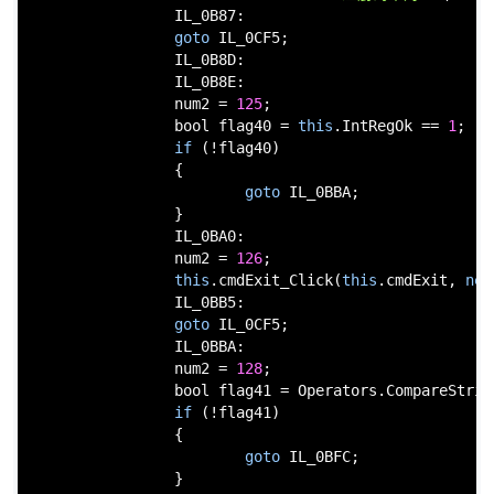
                IL_0B87:

goto
 IL_0CF5;

                IL_0B8D:

                IL_0B8E:

                num2 = 
125
;

bool
 flag40 = 
this
.IntRegOk == 
1
;

if
 (!flag40)

                {

goto
 IL_0BBA;

                }

                IL_0BA0:

                num2 = 
126
;

this
.cmdExit_Click(
this
.cmdExit, 
new
                IL_0BB5:

goto
 IL_0CF5;

                IL_0BBA:

                num2 = 
128
;

bool
 flag41 = Operators.CompareStrin
if
 (!flag41)

                {

goto
 IL_0BFC;

                }
