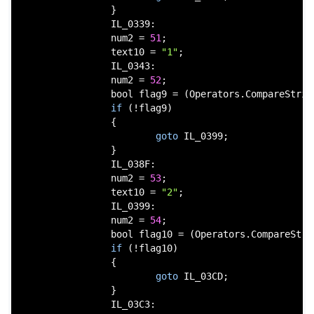
                }

                IL_0339:

                num2 = 
51
;

                text10 = 
"1"
;

                IL_0343:

                num2 = 
52
;

bool
 flag9 = (Operators.CompareStrin
if
 (!flag9)

                {

goto
 IL_0399;

                }

                IL_038F:

                num2 = 
53
;

                text10 = 
"2"
;

                IL_0399:

                num2 = 
54
;

bool
 flag10 = (Operators.CompareStri
if
 (!flag10)

                {

goto
 IL_03CD;

                }

                IL_03C3:
