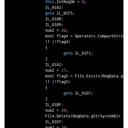
this
.IntRegOk = 
0
;

                IL_0182:

goto
 IL_0CF5;

                IL_0188:

                IL_0189:

                num2 = 
26
;

bool
 flag4 = Operators.CompareString
if
 (!flag4)

                {

goto
 IL_01F1;

                }

                IL_01A2:

                num2 = 
27
;

bool
 flag5 = File.Exists(RegData.gSt
if
 (!flag5)

                {

goto
 IL_01D7;

                }

                IL_01BF:

                num2 = 
28
;

                File.Delete(RegData.gStrSystemDir + 
                IL_01D7:

                num2 = 
29
;
