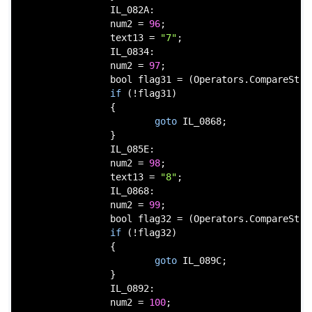
                IL_082A:

                num2 = 
96
;

                text13 = 
"7"
;

                IL_0834:

                num2 = 
97
;

bool
 flag31 = (Operators.CompareStri
if
 (!flag31)

                {

goto
 IL_0868;

                }

                IL_085E:

                num2 = 
98
;

                text13 = 
"8"
;

                IL_0868:

                num2 = 
99
;

bool
 flag32 = (Operators.CompareStri
if
 (!flag32)

                {

goto
 IL_089C;

                }

                IL_0892:

                num2 = 
100
;
