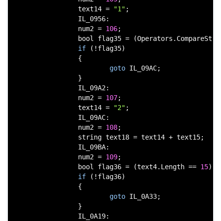
                text14 = 
"1"
;

                IL_0956:

                num2 = 
106
;

bool
 flag35 = (Operators.CompareStri
if
 (!flag35)

                {

goto
 IL_09AC;

                }

                IL_09A2:

                num2 = 
107
;

                text14 = 
"2"
;

                IL_09AC:

                num2 = 
108
;

string
 text18 = text14 + text15;

                IL_09BA:

                num2 = 
109
;

bool
 flag36 = (text4.Length == 
15
) &
if
 (!flag36)

                {

goto
 IL_0A33;

                }

                IL_0A19:
