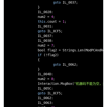
goto
 IL_0037;

                }

                IL_0028:

                num2 = 
4
;

this
.count = 
1
;

                IL_0031:

goto
 IL_0CF5;

                IL_0037:

                IL_0038:

                num2 = 
7
;

bool
 flag2 = Strings.Len(ModPCAndReg
if
 (!flag2)

                {

goto
 IL_0062;

                }

                IL_004D:

                num2 = 
8
;

                Interaction.MsgBox(
"机器码不能为空，如
                IL_005C:

goto
 IL_0CF5;

                IL_0062:

                IL_0063:
