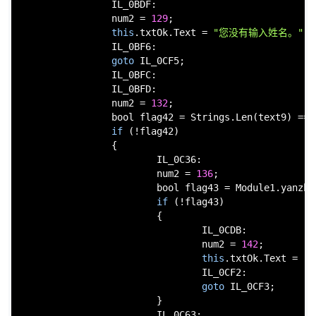
                IL_0BDF:

                num2 = 
129
;

this
.txtOk.Text = 
"您没有输入姓名。"
;

                IL_0BF6:

goto
 IL_0CF5;

                IL_0BFC:

                IL_0BFD:

                num2 = 
132
;

bool
 flag42 = Strings.Len(text9) == 
if
 (!flag42)

                {

                        IL_0C36:

                        num2 = 
136
;

bool
 flag43 = Module1.yanzhe
if
 (!flag43)

                        {

                                IL_0CDB:

                                num2 = 
142
;

this
.txtOk.Text = 
"
                                IL_0CF2:

goto
 IL_0CF3;

                        }

                        IL_0C63:
