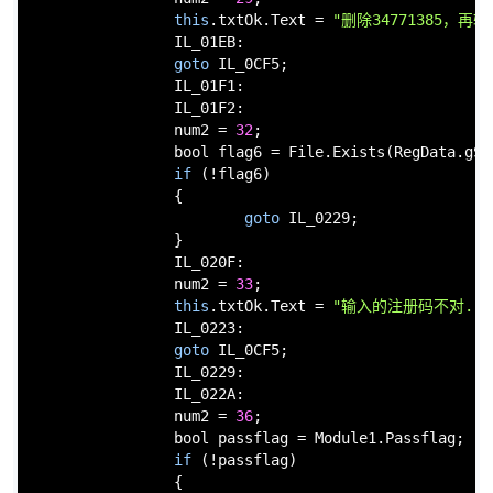
this
.txtOk.Text = 
"删除34771385，
                IL_01EB:

goto
 IL_0CF5;

                IL_01F1:

                IL_01F2:

                num2 = 
32
;

bool
 flag6 = File.Exists(RegData.gSt
if
 (!flag6)

                {

goto
 IL_0229;

                }

                IL_020F:

                num2 = 
33
;

this
.txtOk.Text = 
"输入的注册码不对....
                IL_0223:

goto
 IL_0CF5;

                IL_0229:

                IL_022A:

                num2 = 
36
;

bool
 passflag = Module1.Passflag;

if
 (!passflag)

                {
