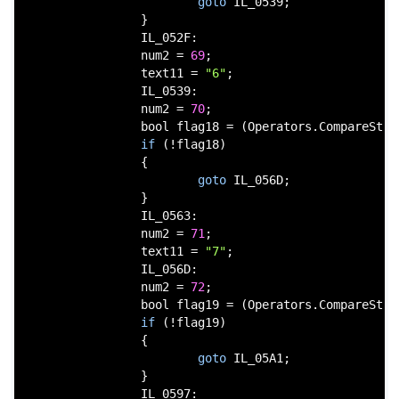
goto
 IL_0539;

                }

                IL_052F:

                num2 = 
69
;

                text11 = 
"6"
;

                IL_0539:

                num2 = 
70
;

bool
 flag18 = (Operators.CompareStri
if
 (!flag18)

                {

goto
 IL_056D;

                }

                IL_0563:

                num2 = 
71
;

                text11 = 
"7"
;

                IL_056D:

                num2 = 
72
;

bool
 flag19 = (Operators.CompareStri
if
 (!flag19)

                {

goto
 IL_05A1;

                }

                IL_0597:
