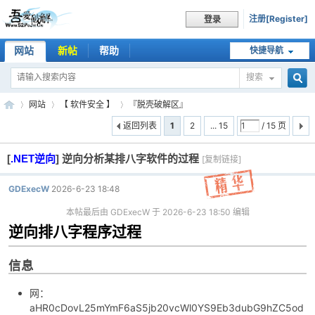
注册[Register]
登录
网站
新帖
帮助
快捷导航
搜索
搜
网站
【 软件安全 】
『脱壳破解区』
返回列表
1
2
... 15
/ 15 页
[
.NET逆向
]
逆向分析某排八字软件的过程
索
[复制链接]
吾
»
›
›
GDExecW
2026-6-23 18:48
本帖最后由 GDExecW 于 2026-6-23 18:50 编辑
逆向排八字程序过程
信息
网：
爱
aHR0cDovL25mYmF6aS5jb20vcWl0YS9Eb3dubG9hZC5od