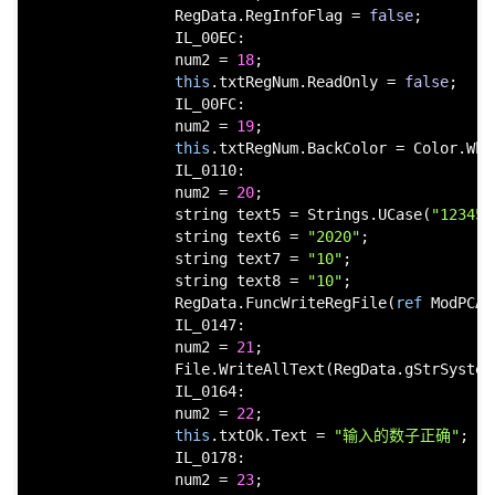
                RegData.RegInfoFlag = 
false
;

                IL_00EC:

                num2 = 
18
;

this
.txtRegNum.ReadOnly = 
false
;

                IL_00FC:

                num2 = 
19
;

this
.txtRegNum.BackColor = Color.Whit
                IL_0110:

                num2 = 
20
;

string
 text5 = Strings.UCase(
"123456
string
 text6 = 
"2020"
;

string
 text7 = 
"10"
;

string
 text8 = 
"10"
;

                RegData.FuncWriteRegFile(
ref
 ModPCAn
                IL_0147:

                num2 = 
21
;

                File.WriteAllText(RegData.gStrSystem
                IL_0164:

                num2 = 
22
;

this
.txtOk.Text = 
"输入的数子正确"
;

                IL_0178:

                num2 = 
23
;
