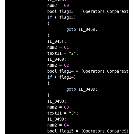
                num2 = 
60
;

bool
 flag13 = (Operators.CompareStri
if
 (!flag13)

                {

goto
 IL_0469;

                }

                IL_045F:

                num2 = 
61
;

                text11 = 
"2"
;

                IL_0469:

                num2 = 
62
;

bool
 flag14 = (Operators.CompareStri
if
 (!flag14)

                {

goto
 IL_049D;

                }

                IL_0493:

                num2 = 
63
;

                text11 = 
"3"
;

                IL_049D:

                num2 = 
64
;

bool
 flag15 = (Operators.CompareStri