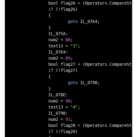
bool
 flag26 = (Operators.CompareStri
if
 (!flag26)

                {

goto
 IL_0764;

                }

                IL_075A:

                num2 = 
88
;

                text13 = 
"3"
;

                IL_0764:

                num2 = 
89
;

bool
 flag27 = (Operators.CompareStri
if
 (!flag27)

                {

goto
 IL_0798;

                }

                IL_078E:

                num2 = 
90
;

                text13 = 
"4"
;

                IL_0798:

                num2 = 
91
;

bool
 flag28 = (Operators.CompareStri
if
 (!flag28)
