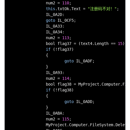
                num2 = 
110
;

this
.txtOk.Text = 
"注册码不对！"
;

                IL_0A2D:

goto
 IL_0CF5;

                IL_0A33:

                IL_0A34:

                num2 = 
113
;

bool
 flag37 = (text4.Length == 
15
) &
if
 (!flag37)

                {

goto
 IL_0ADF;

                }

                IL_0A93:

                num2 = 
114
;

bool
 flag38 = MyProject.Computer.Fil
if
 (!flag38)

                {

goto
 IL_0ADD;

                }

                IL_0ABA:

                num2 = 
115
;

                MyProject.Computer.FileSystem.Delete