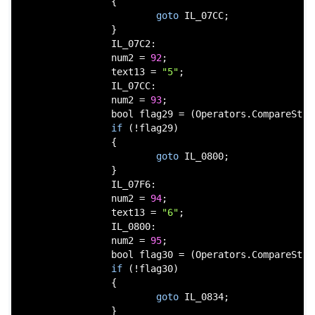
                {

goto
 IL_07CC;

                }

                IL_07C2:

                num2 = 
92
;

                text13 = 
"5"
;

                IL_07CC:

                num2 = 
93
;

bool
 flag29 = (Operators.CompareStri
if
 (!flag29)

                {

goto
 IL_0800;

                }

                IL_07F6:

                num2 = 
94
;

                text13 = 
"6"
;

                IL_0800:

                num2 = 
95
;

bool
 flag30 = (Operators.CompareStri
if
 (!flag30)

                {

goto
 IL_0834;

                }
