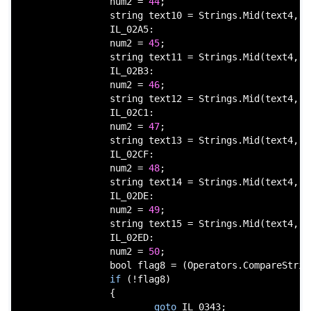
                num2 = 
44
;

string
 text10 = Strings.Mid(text4, 
5
                IL_02A5:

                num2 = 
45
;

string
 text11 = Strings.Mid(text4, 
6
                IL_02B3:

                num2 = 
46
;

string
 text12 = Strings.Mid(text4, 
7
                IL_02C1:

                num2 = 
47
;

string
 text13 = Strings.Mid(text4, 
8
                IL_02CF:

                num2 = 
48
;

string
 text14 = Strings.Mid(text4, 
1
                IL_02DE:

                num2 = 
49
;

string
 text15 = Strings.Mid(text4, 
1
                IL_02ED:

                num2 = 
50
;

bool
 flag8 = (Operators.CompareStrin
if
 (!flag8)

                {

goto
 IL_0343;
