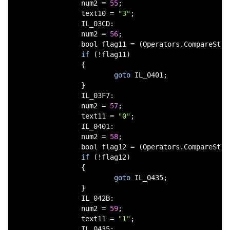
                num2 = 
55
;

                text10 = 
"3"
;

                IL_03CD:

                num2 = 
56
;

bool
 flag11 = (Operators.CompareStri
if
 (!flag11)

                {

goto
 IL_0401;

                }

                IL_03F7:

                num2 = 
57
;

                text11 = 
"0"
;

                IL_0401:

                num2 = 
58
;

bool
 flag12 = (Operators.CompareStri
if
 (!flag12)

                {

goto
 IL_0435;

                }

                IL_042B:

                num2 = 
59
;

                text11 = 
"1"
;

                IL_0435:
