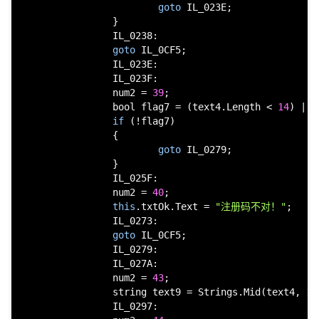
goto
 IL_023E;

                }

                IL_0238:

goto
 IL_0CF5;

                IL_023E:

                IL_023F:

                num2 = 
39
;

bool
 flag7 = (text4.Length < 
14
) | (
if
 (!flag7)

                {

goto
 IL_0279;

                }

                IL_025F:

                num2 = 
40
;

this
.txtOk.Text = 
"注册码不对！"
;

                IL_0273:

goto
 IL_0CF5;

                IL_0279:

                IL_027A:

                num2 = 
43
;

string
 text9 = Strings.Mid(text4, 
1
,
                IL_0297:
