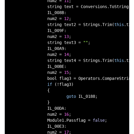
                num2 = 
11
;

string
 text = Conversions.ToString(M
                IL_008B:

                num2 = 
12
;

string
 text2 = Strings.Trim(
this
.txt
                IL_009F:

                num2 = 
13
;

string
 text3 = 
""
;

                IL_00A9:

                num2 = 
14
;

string
 text4 = Strings.Trim(
this
.txt
                IL_00BE:

                num2 = 
15
;

bool
 flag3 = Operators.CompareString
if
 (!flag3)

                {

goto
 IL_0188;

                }

                IL_00DA:

                num2 = 
16
;

                Module1.Passflag = 
false
;

                IL_00E3:

                num2 = 
17
;
