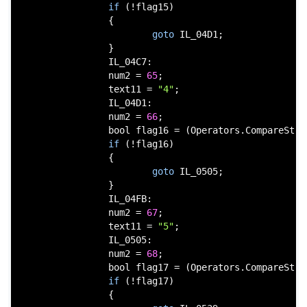
if
 (!flag15)

                {

goto
 IL_04D1;

                }

                IL_04C7:

                num2 = 
65
;

                text11 = 
"4"
;

                IL_04D1:

                num2 = 
66
;

bool
 flag16 = (Operators.CompareStri
if
 (!flag16)

                {

goto
 IL_0505;

                }

                IL_04FB:

                num2 = 
67
;

                text11 = 
"5"
;

                IL_0505:

                num2 = 
68
;

bool
 flag17 = (Operators.CompareStri
if
 (!flag17)

                {
