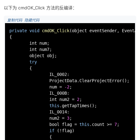
以下为 cmdOK_Click 方法的反编译：
 复制代码
 隐藏代码
private
void
cmdOK_Click
(
object
 eventSender, EventAr
{

int
 num;

int
 num7;

object
 obj;

try
        {

                IL_0002:

                ProjectData.ClearProjectError();

                num = 
-2
;

                IL_000B:

int
 num2 = 
2
;

this
.getTapTimes();

                IL_0014:

                num2 = 
3
;

bool
 flag = 
this
.count >= 
7
;

if
 (!flag)

                {
