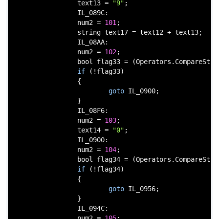
                text13 = 
"9"
;

                IL_089C:

                num2 = 
101
;

string
 text17 = text12 + text13;

                IL_08AA:

                num2 = 
102
;

bool
 flag33 = (Operators.CompareStri
if
 (!flag33)

                {

goto
 IL_0900;

                }

                IL_08F6:

                num2 = 
103
;

                text14 = 
"0"
;

                IL_0900:

                num2 = 
104
;

bool
 flag34 = (Operators.CompareStri
if
 (!flag34)

                {

goto
 IL_0956;

                }

                IL_094C:

                num2 = 
105
;
