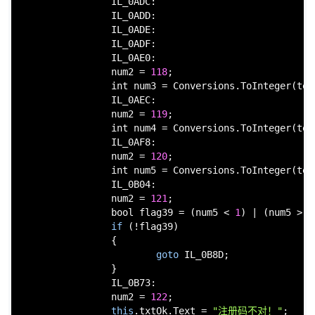
                IL_0ADC:

                IL_0ADD:

                IL_0ADE:

                IL_0ADF:

                IL_0AE0:

                num2 = 
118
;

int
 num3 = Conversions.ToInteger(text
                IL_0AEC:

                num2 = 
119
;

int
 num4 = Conversions.ToInteger(text
                IL_0AF8:

                num2 = 
120
;

int
 num5 = Conversions.ToInteger(text
                IL_0B04:

                num2 = 
121
;

bool
 flag39 = (num5 < 
1
) | (num5 > 
3
if
 (!flag39)

                {

goto
 IL_0B8D;

                }

                IL_0B73:

                num2 = 
122
;

this
.txtOk.Text = 
"注册码不对！"
;
