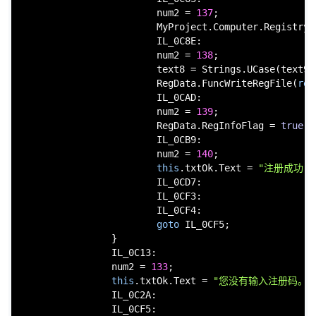
                        num2 = 
137
;

                        MyProject.Computer.Registry.
                        IL_0C8E:

                        num2 = 
138
;

                        text8 = Strings.UCase(text9);
                        RegData.FuncWriteRegFile(
ref
                        IL_0CAD:

                        num2 = 
139
;

                        RegData.RegInfoFlag = 
true
;

                        IL_0CB9:

                        num2 = 
140
;

this
.txtOk.Text = 
"注册成功！
                        IL_0CD7:

                        IL_0CF3:

                        IL_0CF4:

goto
 IL_0CF5;

                }

                IL_0C13:

                num2 = 
133
;

this
.txtOk.Text = 
"您没有输入注册码。"
;
                IL_0C2A:

                IL_0CF5:
