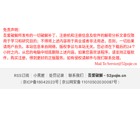
免责声明：
吾爱破解所发布的一切破解补丁、注册机和注册信息及软件的解密分析文章仅限
用于学习和研究目的；不得将上述内容用于商业或者非法用途，否则，一切后果
请用户自负。本站信息来自网络，版权争议与本站无关。您必须在下载后的24个
小时之内，从您的电脑中彻底删除上述内容。如果您喜欢该程序，请支持正版软
件，购买注册，得到更好的正版服务。如有侵权请邮件与我们联系处理。
Mail To:Service@52pojie.cn
RSS订阅
|
小黑屋
|
处罚记录
|
联系我们
|
吾爱破解 - 52pojie.cn
(
京ICP备16042023号 | 京公网安备 11010502030087号
)