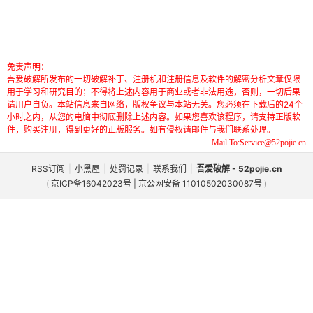
免责声明：
吾爱破解所发布的一切破解补丁、注册机和注册信息及软件的解密分析文章仅限
用于学习和研究目的；不得将上述内容用于商业或者非法用途，否则，一切后果
请用户自负。本站信息来自网络，版权争议与本站无关。您必须在下载后的24个
小时之内，从您的电脑中彻底删除上述内容。如果您喜欢该程序，请支持正版软
件，购买注册，得到更好的正版服务。如有侵权请邮件与我们联系处理。
Mail To:Service@52pojie.cn
RSS订阅
|
小黑屋
|
处罚记录
|
联系我们
|
吾爱破解 - 52pojie.cn
(
京ICP备16042023号 | 京公网安备 11010502030087号
)