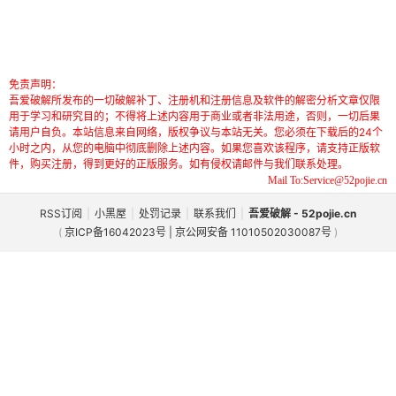
免责声明：
吾爱破解所发布的一切破解补丁、注册机和注册信息及软件的解密分析文章仅限
用于学习和研究目的；不得将上述内容用于商业或者非法用途，否则，一切后果
请用户自负。本站信息来自网络，版权争议与本站无关。您必须在下载后的24个
小时之内，从您的电脑中彻底删除上述内容。如果您喜欢该程序，请支持正版软
件，购买注册，得到更好的正版服务。如有侵权请邮件与我们联系处理。
Mail To:Service@52pojie.cn
RSS订阅
|
小黑屋
|
处罚记录
|
联系我们
|
吾爱破解 - 52pojie.cn
(
京ICP备16042023号 | 京公网安备 11010502030087号
)