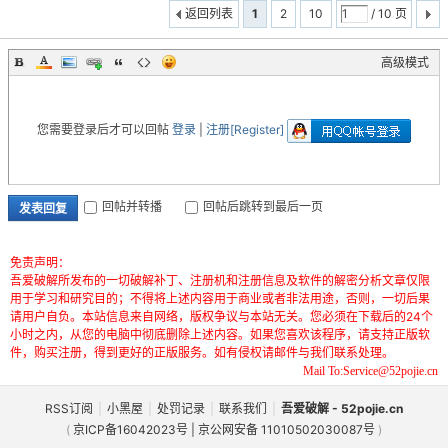
返回列表
1
2
10
/ 10 页
高级模式
您需要登录后才可以回帖
登录
|
注册[Register]
回帖并转播
回帖后跳转到最后一页
发表回复
免责声明：
吾爱破解所发布的一切破解补丁、注册机和注册信息及软件的解密分析文章仅限
用于学习和研究目的；不得将上述内容用于商业或者非法用途，否则，一切后果
请用户自负。本站信息来自网络，版权争议与本站无关。您必须在下载后的24个
小时之内，从您的电脑中彻底删除上述内容。如果您喜欢该程序，请支持正版软
件，购买注册，得到更好的正版服务。如有侵权请邮件与我们联系处理。
Mail To:Service@52pojie.cn
RSS订阅
|
小黑屋
|
处罚记录
|
联系我们
|
吾爱破解 - 52pojie.cn
(
京ICP备16042023号 | 京公网安备 11010502030087号
)