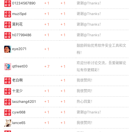
01234567890
+ 1
+ 1
谢谢@Thanks！
muzi5pd
+ 1
+ 1
谢谢@Thanks！
莫利花
+ 1
+ 1
谢谢@Thanks！
h07799486
+ 1
+ 1
谢谢@Thanks！
鼓励转贴优秀软件安全工具和文
eye2071
+ 1
档！
欢迎分析讨论交流，吾爱破解论
qtfreet00
+ 7
+ 1
坛有你更精彩！
老白啊
+ 1
我很赞同！
十龙少
+ 1
+ 1
我很赞同！
laozhang4201
+ 1
+ 1
热心回复！
cyw668
+ 1
+ 1
谢谢@Thanks！
lance65
+ 1
+ 1
我很赞同！