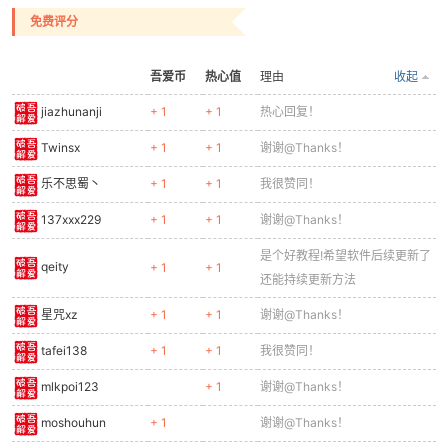
免费评分
吾爱币
热心值
理由
收起
jiazhunanji
+ 1
+ 1
热心回复！
Twinsx
+ 1
+ 1
谢谢@Thanks！
乐不思蜀丶
+ 1
+ 1
我很赞同！
137xxx229
+ 1
+ 1
谢谢@Thanks！
是个好教程!希望软件后续更新了
qeity
+ 1
+ 1
还能持续更新方法
星咒xz
+ 1
+ 1
谢谢@Thanks！
tafei138
+ 1
+ 1
我很赞同！
mlkpoi123
+ 1
谢谢@Thanks！
moshouhun
+ 1
谢谢@Thanks！