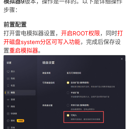
模拟器9
版本，操作是一样的。以下是详细操作
步骤：
前置配置
打开雷电模拟器设置，
开启ROOT权限
，同时
打
开磁盘system分区可写入功能
，完成后保存设
置
重启模拟器
。
破
解