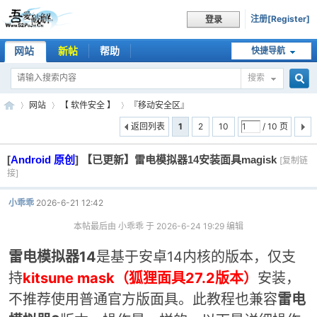
注册[Register]
登录
网站
新帖
帮助
快捷导航
搜索
搜
网站
【 软件安全 】
『移动安全区』
返回列表
1
2
10
/ 10 页
[
Android 原创
]
【已更新】雷电模拟器14安装面具magisk
索
[复制链
吾
»
›
›
接]
小乖乖
2026-6-21 12:42
本帖最后由 小乖乖 于 2026-6-24 19:29 编辑
雷电模拟器14
是基于安卓14内核的版本，仅支
持
kitsune mask
（狐狸面具27.2版本）
安装，
不推荐使用普通官方版面具。此教程也兼容
雷电
爱