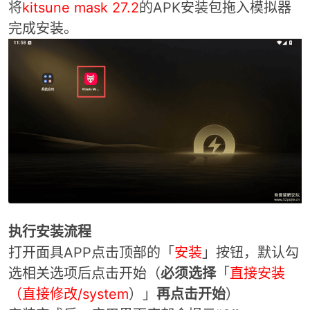
将
kitsune mask
27.2
的APK安装包拖入模拟器
完成安装。
po
jie.
执行安装流程
打开面具APP点击顶部的「
安装
」按钮，默认
勾
选相关选项后点击开始（
必须
选择
「
直接安装
（直接修改/system
）」
再点击开始
）