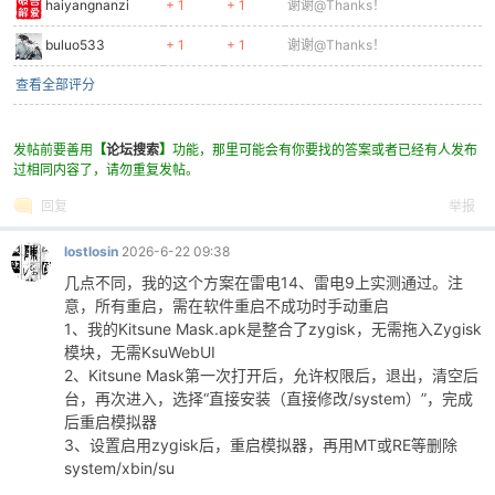
haiyangnanzi
+ 1
+ 1
谢谢@Thanks！
buluo533
+ 1
+ 1
谢谢@Thanks！
查看全部评分
发帖前要善用
【
论坛搜索
】
功能，那里可能会有你要找的答案或者已经有人发布
过相同内容了，请勿重复发帖。
回复
举报
lostlosin
2026-6-22 09:38
几点不同，我的这个方案在雷电14、雷电9上实测通过。注
意，所有重启，需在软件重启不成功时手动重启
1、我的Kitsune Mask.apk是整合了zygisk，无需拖入Zygisk
模块，无需KsuWebUI
2、Kitsune Mask第一次打开后，允许权限后，退出，清空后
台，再次进入，选择“直接安装（直接修改/system）”，完成
后重启模拟器
3、设置启用zygisk后，重启模拟器，再用MT或RE等删除
system/xbin/su