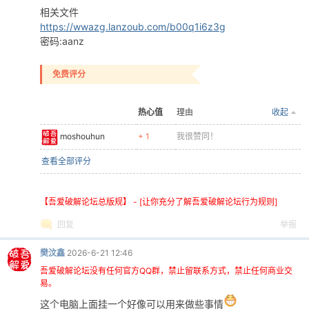
相关文件
https://wwazg.lanzoub.com/b00q1i6z3g
密码:aanz
免费评分
热心值
理由
收起
moshouhun
+ 1
我很赞同！
查看全部评分
【吾爱破解论坛总版规】 - [让你充分了解吾爱破解论坛行为规则]
回复
举报
樊汶鑫
2026-6-21 12:46
吾爱破解论坛没有任何官方QQ群，禁止留联系方式，禁止任何商业交
易。
这个电脑上面挂一个好像可以用来做些事情