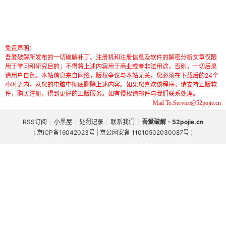
免责声明：
吾爱破解所发布的一切破解补丁、注册机和注册信息及软件的解密分析文章仅限
用于学习和研究目的；不得将上述内容用于商业或者非法用途，否则，一切后果
请用户自负。本站信息来自网络，版权争议与本站无关。您必须在下载后的24个
小时之内，从您的电脑中彻底删除上述内容。如果您喜欢该程序，请支持正版软
件，购买注册，得到更好的正版服务。如有侵权请邮件与我们联系处理。
Mail To:Service@52pojie.cn
RSS订阅
|
小黑屋
|
处罚记录
|
联系我们
|
吾爱破解 - 52pojie.cn
(
京ICP备16042023号 | 京公网安备 11010502030087号
)