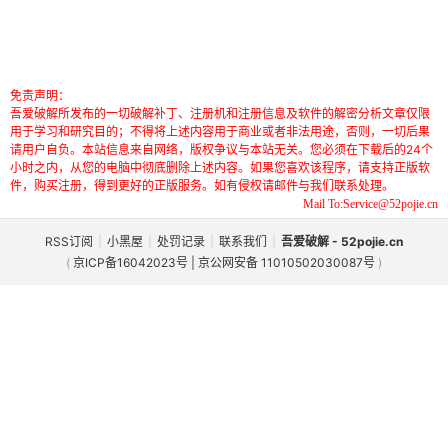
免责声明：
吾爱破解所发布的一切破解补丁、注册机和注册信息及软件的解密分析文章仅限
用于学习和研究目的；不得将上述内容用于商业或者非法用途，否则，一切后果
请用户自负。本站信息来自网络，版权争议与本站无关。您必须在下载后的24个
小时之内，从您的电脑中彻底删除上述内容。如果您喜欢该程序，请支持正版软
件，购买注册，得到更好的正版服务。如有侵权请邮件与我们联系处理。
Mail To:Service@52pojie.cn
RSS订阅
|
小黑屋
|
处罚记录
|
联系我们
|
吾爱破解 - 52pojie.cn
(
京ICP备16042023号 | 京公网安备 11010502030087号
)