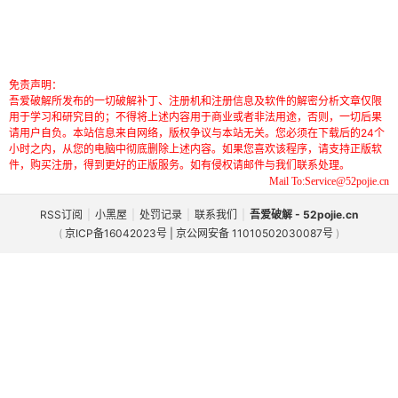
免责声明：
吾爱破解所发布的一切破解补丁、注册机和注册信息及软件的解密分析文章仅限
用于学习和研究目的；不得将上述内容用于商业或者非法用途，否则，一切后果
请用户自负。本站信息来自网络，版权争议与本站无关。您必须在下载后的24个
小时之内，从您的电脑中彻底删除上述内容。如果您喜欢该程序，请支持正版软
件，购买注册，得到更好的正版服务。如有侵权请邮件与我们联系处理。
Mail To:Service@52pojie.cn
RSS订阅
|
小黑屋
|
处罚记录
|
联系我们
|
吾爱破解 - 52pojie.cn
(
京ICP备16042023号 | 京公网安备 11010502030087号
)