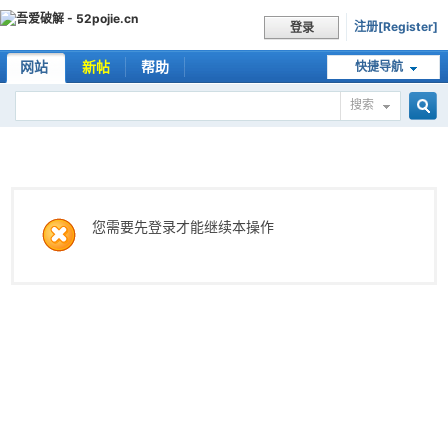
注册[Register]
登录
网站
新帖
帮助
快捷导航
搜索
搜
索
您需要先登录才能继续本操作