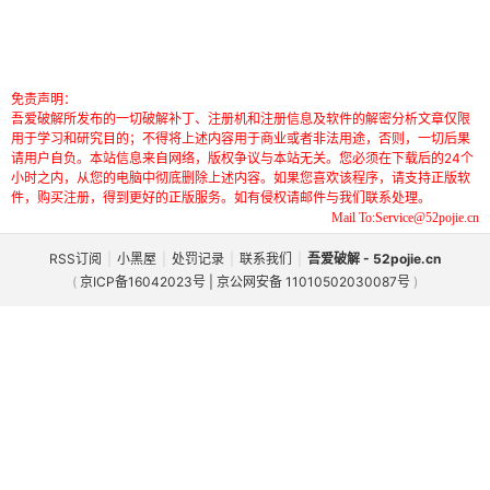
免责声明：
吾爱破解所发布的一切破解补丁、注册机和注册信息及软件的解密分析文章仅限
用于学习和研究目的；不得将上述内容用于商业或者非法用途，否则，一切后果
请用户自负。本站信息来自网络，版权争议与本站无关。您必须在下载后的24个
小时之内，从您的电脑中彻底删除上述内容。如果您喜欢该程序，请支持正版软
件，购买注册，得到更好的正版服务。如有侵权请邮件与我们联系处理。
Mail To:Service@52pojie.cn
RSS订阅
|
小黑屋
|
处罚记录
|
联系我们
|
吾爱破解 - 52pojie.cn
(
京ICP备16042023号 | 京公网安备 11010502030087号
)