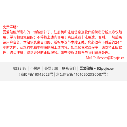
免责声明：
吾爱破解所发布的一切破解补丁、注册机和注册信息及软件的解密分析文章仅限
用于学习和研究目的；不得将上述内容用于商业或者非法用途，否则，一切后果
请用户自负。本站信息来自网络，版权争议与本站无关。您必须在下载后的24个
小时之内，从您的电脑中彻底删除上述内容。如果您喜欢该程序，请支持正版软
件，购买注册，得到更好的正版服务。如有侵权请邮件与我们联系处理。
Mail To:Service@52pojie.cn
RSS订阅
|
小黑屋
|
处罚记录
|
联系我们
|
吾爱破解 - 52pojie.cn
(
京ICP备16042023号 | 京公网安备 11010502030087号
)