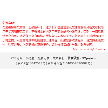
免责声明：
吾爱破解所发布的一切破解补丁、注册机和注册信息及软件的解密分析文章仅限
用于学习和研究目的；不得将上述内容用于商业或者非法用途，否则，一切后果
请用户自负。本站信息来自网络，版权争议与本站无关。您必须在下载后的24个
小时之内，从您的电脑中彻底删除上述内容。如果您喜欢该程序，请支持正版软
件，购买注册，得到更好的正版服务。如有侵权请邮件与我们联系处理。
Mail To:Service@52pojie.cn
RSS订阅
|
小黑屋
|
处罚记录
|
联系我们
|
吾爱破解 - 52pojie.cn
(
京ICP备16042023号 | 京公网安备 11010502030087号
)