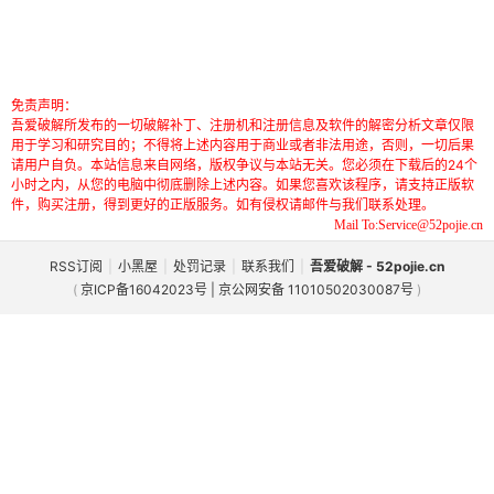
免责声明：
吾爱破解所发布的一切破解补丁、注册机和注册信息及软件的解密分析文章仅限
用于学习和研究目的；不得将上述内容用于商业或者非法用途，否则，一切后果
请用户自负。本站信息来自网络，版权争议与本站无关。您必须在下载后的24个
小时之内，从您的电脑中彻底删除上述内容。如果您喜欢该程序，请支持正版软
件，购买注册，得到更好的正版服务。如有侵权请邮件与我们联系处理。
Mail To:Service@52pojie.cn
RSS订阅
|
小黑屋
|
处罚记录
|
联系我们
|
吾爱破解 - 52pojie.cn
(
京ICP备16042023号 | 京公网安备 11010502030087号
)